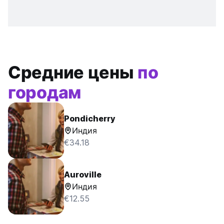
Средние цены
по
городам
Pondicherry
Индия
€34.18
Auroville
Индия
€12.55