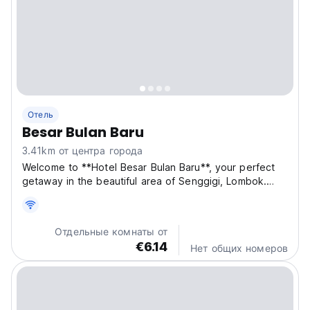
Отель
Besar Bulan Baru
3.41km от центра города
Welcome to **Hotel Besar Bulan Baru**, your perfect
getaway in the beautiful area of Senggigi, Lombok.
Conveniently located only **100 meters from the
beach**, our hotel offers a peaceful atmosphere
surrounded by lush greenery and stunning mountain
Отдельные комнаты от
views...
€6.14
Нет общих номеров