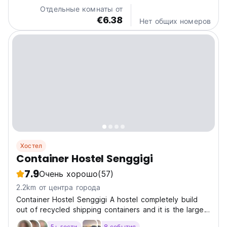
movie, free WiFi. we provide all tour, like trekking
Отдельные комнаты от
Rinjani,...
€6.38
Нет общих номеров
Хостел
Container Hostel Senggigi
7.9
Очень хорошо
(57)
2.2km от центра города
Container Hostel Senggigi A hostel completely build
out of recycled shipping containers and it is the largest
of its kind in the world! Experience the comfort and
5+ гости
8 события