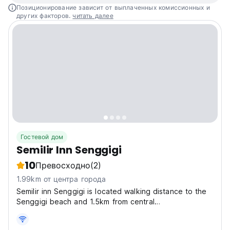
Позиционирование зависит от выплаченных комиссионных и
других факторов.
читать далее
Гостевой дом
Semilir Inn Senggigi
10
Превосходно
(2)
1.99km от центра города
Semilir inn Senggigi is located walking distance to the
Senggigi beach and 1.5km from central
Senggigi/Senggigi harbor. 8 rooms running, all room
facilities is Comfy bed, aircon, hot shower, channel