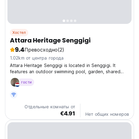
Хостел
Attara Heritage Senggigi
9.4
Превосходно
(2)
1.02km от центра города
Attara Heritage Senggigi is located in Senggigi. It
features an outdoor swimming pool, garden, shared
lounge, and terrace. All accommodations have garden
гости
views, and guests have access to an on-site restaurant
and bar. The hotel provides room service, a 24-hour...
Отдельные комнаты от
€4.91
Нет общих номеров