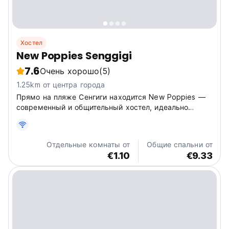
Хостел
New Poppies Senggigi
7.6
Очень хорошо
(5)
1.25km от центра города
Прямо на пляже Сенгиги находится New Poppies —
современный и общительный хостел, идеально
подходящий для приключений на Ломбоке!
Исследуйте скрытые водопады и яркую культуру.
(Auto-translated from original language)
Отдельные комнаты от
Общие спальни от
€1.10
€9.33