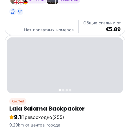
good vibes that we offer at our eco-friendly
accommodation. We provide the perfect combination...
Общие спальни от
€5.89
Нет приватных номеров
Хостел
Lala Salama Backpacker
9.1
Превосходно
(255)
9.29km от центра города