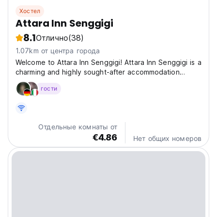
Хостел
Attara Inn Senggigi
8.1
Отлично
(38)
1.07km от центра города
Welcome to Attara Inn Senggigi! Attara Inn Senggigi is a
charming and highly sought-after accommodation
option, conveniently located at the central hub of
гости
Senggigi, Lombok. Set against the stunning backdrop
of pristine beaches and crystal-clear waters, our...
Отдельные комнаты от
€4.86
Нет общих номеров