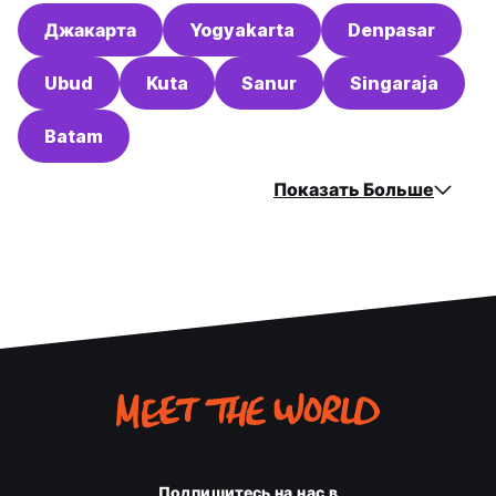
Джакарта
Yogyakarta
Denpasar
Ubud
Kuta
Sanur
Singaraja
Batam
Показать Больше
Подпишитесь на нас в