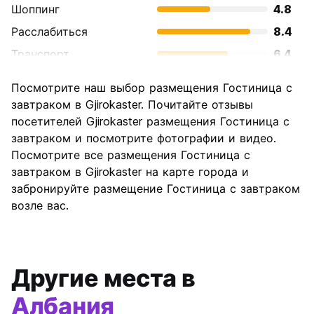
Шоппинг
4.8
Расслабиться
8.4
Транспорт
6.4
Осмотр
8.8
Посмотрите наш выбор размещения Гостиница с
достопримечательностей
завтраком в Gjirokaster. Почитайте отзывы
Культура
9.6
посетителей Gjirokaster размещения Гостиница с
Ночная жизнь
завтраком и посмотрите фотографии и видео.
5.6
Посмотрите все размещения Гостиница с
Соотношение цены и
9.6
завтраком в Gjirokaster на карте города и
качества
забронируйте размещение Гостиница с завтраком
возле вас.
Другие места в
Албания