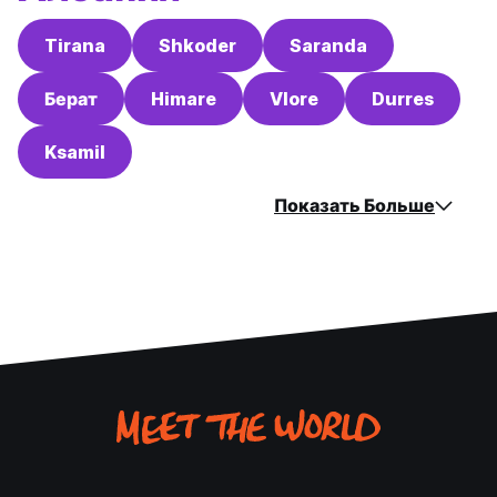
Tirana
Shkoder
Saranda
Берат
Himare
Vlore
Durres
Ksamil
Показать Больше