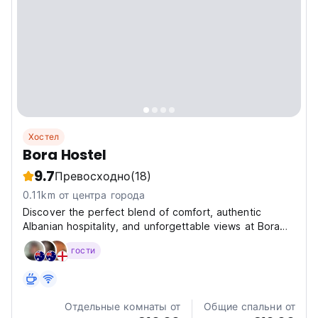
Хостел
Bora Hostel
9.7
Превосходно
(18)
0.11km от центра города
Discover the perfect blend of comfort, authentic
Albanian hospitality, and unforgettable views at Bora
Hostel. Located just a 10-minute walk from Gjirokastër’s
гости
UNESCO Old Bazaar, our hostel offers a peaceful
escape while keeping you close to the city’s most...
Отдельные комнаты от
Общие спальни от