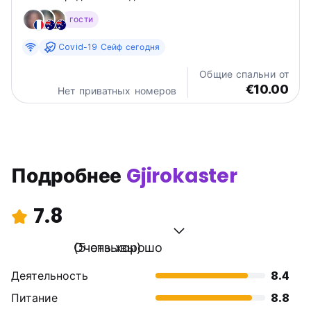
гостеприимство. Идеально подходит для изучения
гости
этого города, входящего в список Всемирного
наследия ЮНЕСКО, и отлично подходит как для
Covid-19 Сейф сегодня
индивидуальных путешественников, так...
Общие спальни от
€10.00
Нет приватных номеров
Подробнее
Gjirokaster
7.8
Очень хорошо
(5 отзывы)
Деятельность
8.4
Питание
8.8