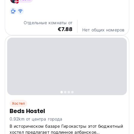
Wifi. The accommodation provides a 24-hour front
desk, a shared kitchen, and currency exchange for
guests....
Отдельные комнаты от
€7.88
Нет общих номеров
Хостел
Beds Hostel
0.92km от центра города
В историческом базаре Гирокастры этот бюджетный
хостел предлагает подлинное албанское