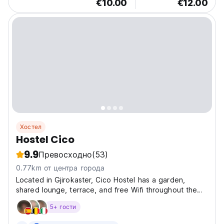
€10.00
€12.00
Хостел
Hostel Cico
9.9
Превосходно
(53)
0.77km от центра города
Located in Gjirokaster, Cico Hostel has a garden,
shared lounge, terrace, and free Wifi throughout the
property. The property has a shared kitchen, a 24-
5+ гости
hour front desk and currency exchange for guests. At
the hostel, rooms come with a patio with a city view....