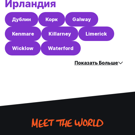
Ирландия
Дублин
Корк
Galway
Kenmare
Killarney
Limerick
Wicklow
Waterford
Показать Больше