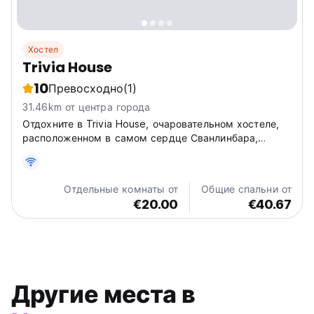
Хостел
Trivia House
10
Превосходно
(1)
31.46km от центра города
Отдохните в Trivia House, очаровательном хостеле,
расположенном в самом сердце Сванлинбара,
графство Каван, Ирландия. Вас ждет яркий и уютный
уголок в живописной сельской местности Кавана.
Приезжайте и исследуйте потрясающую природную
Отдельные комнаты от
Общие спальни от
красоту геопарка Cuilcagh...
€20.00
€40.67
Другие места в