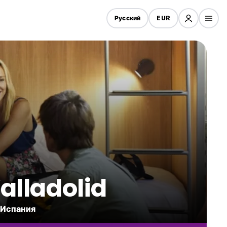
Русский
EUR
alladolid
 Испания