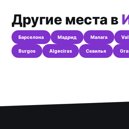
Другие места в
Барселона
Мадрид
Малага
Val
Burgos
Algeciras
Севилья
Gra