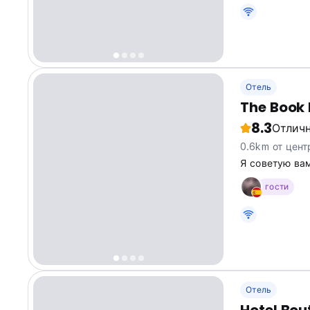
Отель
The Book
8.3
Отлич
0.6km от цент
Я советую вам
гости
Отель