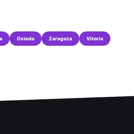
a
Oviedo
Zaragoza
Vitoria