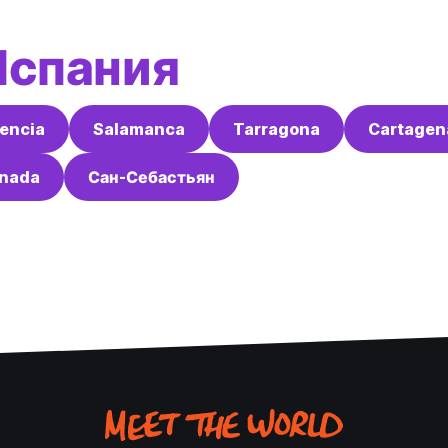
Испания
encia
Salamanca
Tarragona
Cartagen
nada
Сан-Себастьян