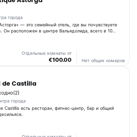
tique Astorga
тра города
Асторга» — это семейный отель, где вы почувствуете
. Он расположен в центре Вальядолида, всего в 10
ы от Пласа Майор, в 8 минутах от станции AVE и в 12
товокзала. У нас также есть парковка. Здание было
Отдельные комнаты от
€100.00
Нет общих номеров
 de Castilla
ходно
(2)
нтра города
de Castilla есть ресторан, фитнес-центр, бар и общий
десильясе.
Отдельные комнаты от