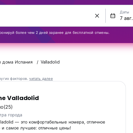
Даты
ронируй более чем 2 дней заранее для бесплатной отмены.
е дома Испания
Valladolid
ругих факторов.
читать далее
e Valladolid
но
(25)
тра города
lladolid — это комфортабельные номера, отличное
 и самое лучшее: отличные цены!