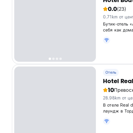
Hotel Bou
0.0
(23)
0.71km от цен
Бутик-отель «
себя как дома
минутах ходьб
минутах от ав
построено...
Отель
Hotel Real
10
Превос
28.98km от це
В отеле Real 
лаундж в Тор