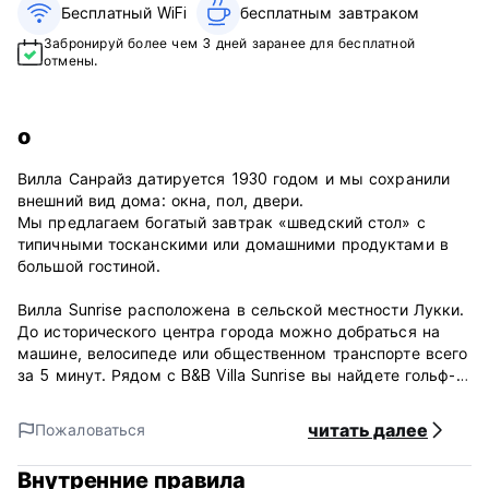
Бесплатный WiFi
бесплатным завтраком‎
Забронируй более чем 3 дней заранее для бесплатной
отмены.
о
Вилла Санрайз датируется 1930 годом и мы сохранили
внешний вид дома: окна, пол, двери.
Мы предлагаем богатый завтрак «шведский стол» с
типичными тосканскими или домашними продуктами в
большой гостиной.
Вилла Sunrise расположена в сельской местности Лукки.
До исторического центра города можно добраться на
машине, велосипеде или общественном транспорте всего
за 5 минут. Рядом с B&B Villa Sunrise вы найдете гольф-
клуб и теннисный клуб с бассейном в жаркий сезон. Мы
предлагаем покататься на велосипеде и прогуляться по
читать далее
Пожаловаться
этой зеленой зоне. Автобусная остановка находится всего
в 7 минутах ходьбы по Виале Сан Конкордио, после 5
Внутренние правила
остановки вы доберетесь до конечной площади