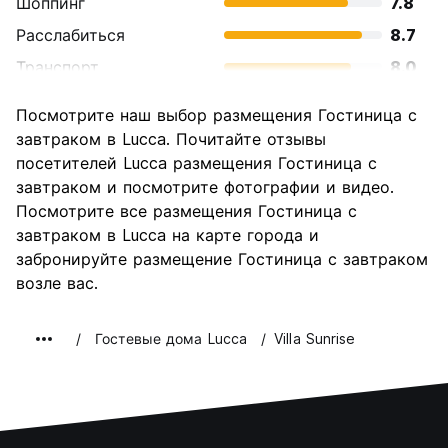
Шоппинг
7.8
Расслабиться
8.7
Транспорт
8.0
Осмотр
8.5
Посмотрите наш выбор размещения Гостиница с
достопримечательностей
завтраком в Lucca. Почитайте отзывы
Культура
9.1
посетителей Lucca размещения Гостиница с
Ночная жизнь
завтраком и посмотрите фотографии и видео.
7.0
Посмотрите все размещения Гостиница с
Соотношение цены и
8.2
завтраком в Lucca на карте города и
качества
забронируйте размещение Гостиница с завтраком
возле вас.
Гостевые дома Lucca
Villa Sunrise