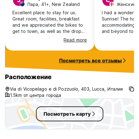
J
C
Пара, 41+, New Zealand
Женский, 
Excellent place to stay for us.
I had a wonderful 
Great room, facilities, breakfast
Sunrise! The host
and we appreciated the bikes to
accommodating 
get to town, as well as the drop
and beyond to m
off to the station. We also loved
easier. They kind
Read more
Lucca. Highly recommended.
breakfast time so
before catching a
even gave me mul
Посмотреть все отзывы
the station when
weren’t running. 
traveler, I felt v
Расположение
looked after the 
hospitality was 
Via di Vicopelago e di Pozzuolo, 403, Lucca, Италия
and I really appr
1.5km от центра города
care they showe
both again!!
Посмотреть карту