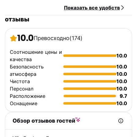
Налоги не включены: налог на размещение 2,50 евро с
Показать все удобств
человека за ночь при проживании в течение 3 ночей.
отзывы
Политика отмены: за 48 часов до прибытия.
Завтрак включен.
10.0
Превосходно
(174)
Общий:
Соотношение цены и
10.0
Без комендантского часа.
качества
рецепция доступна 24 часа. (Auto-translated from original
Безопасность
10.0
language)
атмосфера
10.0
Чистота
10.0
Персонал
10.0
Расположение
9.7
Оснащение
10.0
Обзор отзывов гостей