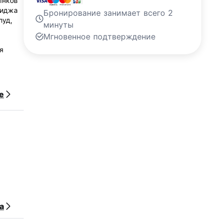
ынков
хиджа
Бронирование занимает всего 2
луд,
минуты
Мгновенное подтверждение
я
е
а