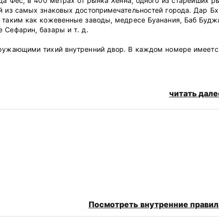
да Фес, в 400 метрах от рынка Хенна, одного из старейших р
ой из самых знаковых достопримечательностей города. Дар Б
, таким как кожевенные заводы, медресе Буанания, Баб Будж
 Сефарин, базары и т. д.
кружающими тихий внутренний двор. В каждом номере имеетс
читать дале
прибытии кредитными картами. Этот объект размещения может
й карты.
века за ночь.
Посмотреть внутренние правил