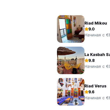
Riad Mikou
9.0
Начиная с €8
La Kasbah S
9.8
Начиная с €
Riad Verus
9.6
Начиная с €