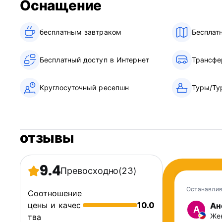
Оснащение
бесплатным завтраком‎
Бесплат
Бесплатный доступ в Интернет
Трансфе
Круглосуточный ресепшн
Туры/Ту
отзывы
9.4
Превосходно
(23)
Останавлив
Соотношение
цены и качес
10.0
Ан
А
Жен
тва