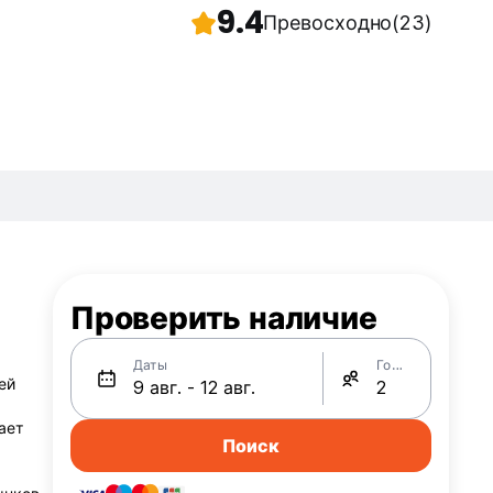
9.4
Превосходно
(23)
Проверить наличие
Даты
Гости
ей
ает
Поиск