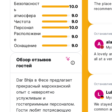
Безопасност
The place 
10.0
recommend
ь
атмосфера
9.0
Чистота
9.0
Персонал
10.0
Расположени
Останавлив
9.0
е
al
A
Оснащение
9.0
Муж
A lovely a
all at a v
Обзор отзывов
гостей
Dar Bhija в Фесе предлагает
Останавлив
прекрасный марокканский
опыт с невероятно
Lu
L
Муж
услужливым и
гостеприимным персоналом.
We stayed 
common ar
Гости любят потрясающую