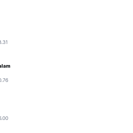
.31
alam
0.76
6.00