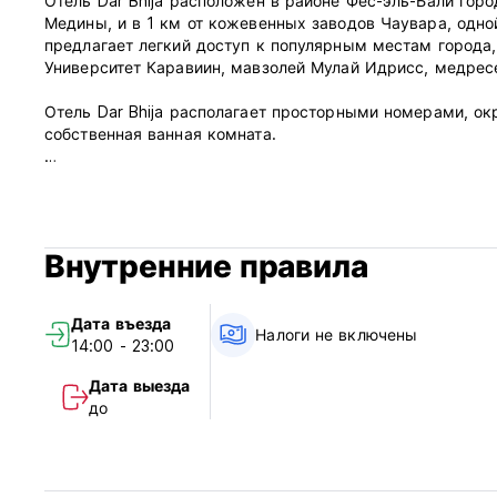
Отель Dar Bhija расположен в районе Фес-эль-Бали горо
Медины, и в 1 км от кожевенных заводов Чаувара, одн
предлагает легкий доступ к популярным местам города
Университет Каравиин, мавзолей Мулай Идрисс, медресе
Отель Dar Bhija располагает просторными номерами, о
собственная ванная комната.
Политика и условия Дар Бхиджи:
Заезд с 14:00 до 00.00.
Выезд с 8:00 до 12:00.
Внутренние правила
Политика отмены: за 72 часа до прибытия. Оплата по 
провести предварительную авторизацию вашей кредитно
Дата въезда
Налоги не включены
14:00 - 23:00
Налоги не включены: налог на проживание 2 евро с чело
Завтрак включен.
Дата выезда
до
Общий:
Без комендантского часа.
Прием: 24/24.
(Auto-translated from original language)