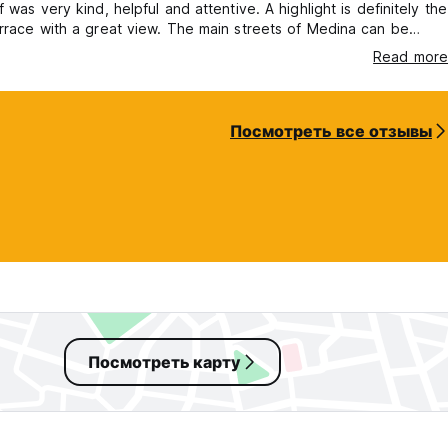
f was very kind, helpful and attentive. A highlight is definitely the
rrace with a great view. The main streets of Medina can be
thin 5 minutes and there is an amazing Falafel place (and
Read more
her options) just around the corner. Even our trip to
en was organised by the host. We highly recommend the place
d definitely co
Посмотреть все отзывы
Посмотреть карту