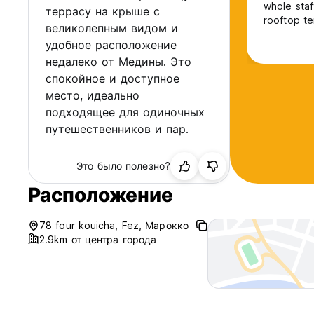
whole staf
террасу на крыше с
rooftop te
великолепным видом и
reached wi
удобное расположение
several ot
недалеко от Медины. Это
Chefchaou
as we woul
спокойное и доступное
место, идеально
подходящее для одиночных
путешественников и пар.
Это было полезно?
Расположение
78 four kouicha, Fez, Марокко
2.9km от центра города