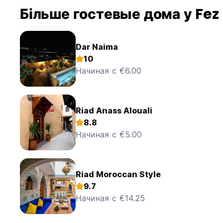
Більше гостевые дома у Fez
Dar Naima
10
Начиная с €6.00
Riad Anass Alouali
8.8
Начиная с €5.00
Riad Moroccan Style
9.7
Начиная с €14.25