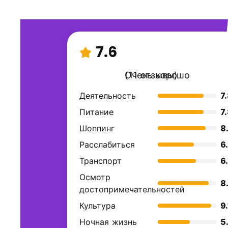
7.6
Очень хорошо
(11 отзывы)
Деятельность
7
Питание
7
Шоппинг
8
Расслабиться
6
Транспорт
6
Осмотр
8
достопримечательностей
Культура
9.
Ночная жизнь
5