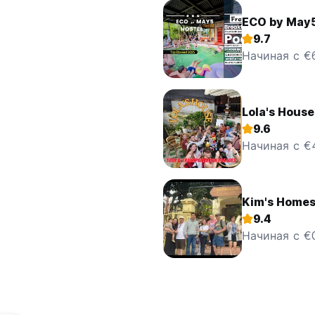
ECO by May
9.7
Начиная с €
Lola's House
9.6
Начиная с €
Kim's Homest
9.4
Начиная с €