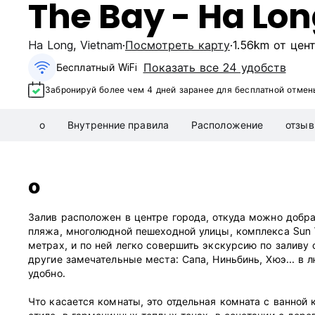
The Bay - Ha Lo
Ha Long
,
Vietnam
Посмотреть карту
1.56km от цен
Показать все 24 удобств
Бесплатный WiFi
Забронируй более чем 4 дней заранее для бесплатной отмен
о
Внутренние правила
Расположение
отзы
о
Залив расположен в центре города, откуда можно добра
пляжа, многолюдной пешеходной улицы, комплекса Sun W
метрах, и по ней легко совершить экскурсию по заливу
другие замечательные места: Сапа, Ниньбинь, Хюэ... в л
удобно.
Что касается комнаты, это отдельная комната с ванной 