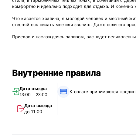
стиле, в гармоничных теплых тонах, в сочетании с дер
комфортно и идеально подходит для отдыха. И конечно 
Что касается хозяина, я молодой человек и местный жит
стесняйтесь писать мне или звонить. Даже если это про
Приехав и наслаждаясь заливом, вас ждет великолепный
***Правила и условия проживания:
1. Политика отмены: за 3 дня до прибытия.
2. Заезд с 13:00 до 23:00.
Внутренние правила
3. Выезд до 11:00 (полдень).
4. Оплата по прибытии только наличными.
5. Налоги: включены.
Дата въезда
6. Завтрак: не включен.
К оплате принимаются кредит
13:00 - 23:00
7. Комендантский час: Пожалуйста, понизьте голос после
8. Курение в номерах запрещено, но предусмотрено мес
Дата выезда
9. Время работы стойки регистрации: круглосуточно. (Auto
до 11:00