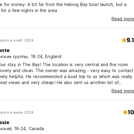
 for money. A bit far from the Halong Bay boat launch, but a
for a few nights in the area
Read more
9.1
ался в нояб. 2024
onte
ские группы, 18-24, England
ur stay in The Bay! The location is very central and the room
 lovely and clean. The owner was amazing - very easy to contact
ely helpful. He recommended a boat trip to us which was really
reat views and very cheap! He also sent us another list of
 great and I would definitely
Read more
e hard, but the
arge and clean!
10
ался в июль 2024
ssie
ский, 18-24, Canada