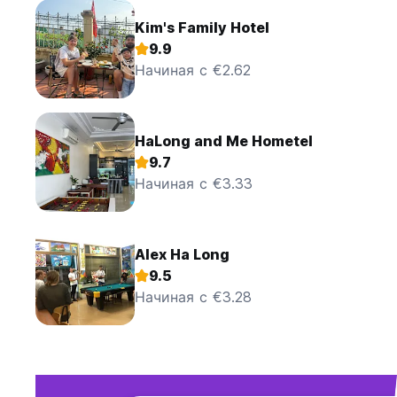
Kim's Family Hotel
9.9
Начиная с €2.62
HaLong and Me Hometel
9.7
Начиная с €3.33
Alex Ha Long
9.5
Начиная с €3.28