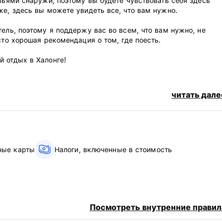
евьями снаружи, поэтому вы будете чувствовать себя здесь
же, здесь вы можете увидеть все, что вам нужно.
ель, поэтому я поддержу вас во всем, что вам нужно, не
сто хорошая рекомендация о том, где поесть.
 отдых в Халонге!
читать дале
ные карты
Налоги, включенные в стоимость
 22:30.
то для курения.
-translated from original language)
Посмотреть внутренние правил