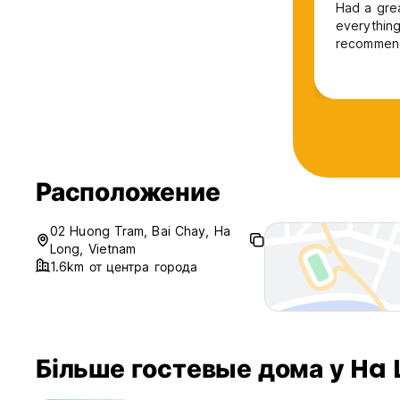
Had a grea
everythin
recommend
Расположение
02 Huong Tram, Bai Chay, Ha
Long, Vietnam
1.6km от центра города
Більше гостевые дома у Ha 