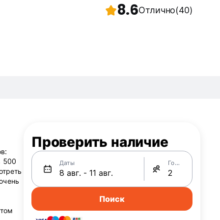
8.6
Отлично
(40)
Проверить наличие
в:
в 500
Даты
Гости
отреть
 очень
Поиск
стом