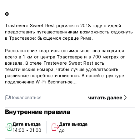
о
Trastevere Sweet Rest родился в 2018 году с идеей
предоставить путешественникам возможность отдохнуть
в Трастевере: бьющемся сердце Рима.
Расположение квартиры оптимальное, она находится
всего в 1 км от центра Трастевере и в 700 метрах от
вокзала. В отеле Trastevere Sweet Rest есть
тематические номера, чтобы лучше удовлетворить
различные потребности клиентов. В нашей структуре
подключение Wi-Fi бесплатное.
Все номера оснащены капсульной кофемашиной,
читать далее
Пожаловаться
чайником, холодильником, телевизором с плоским
экраном и сейфом.
Внутренние правила
Условия и правила сладкого отдыха в Трастевере:
Дата въезда
Дата выезда
14:00 - 21:00
до
Политика отмены: за 72 часа до прибытия.