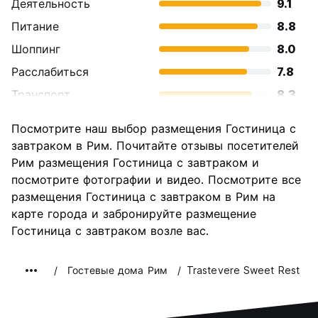
Деятельность
9.1
Питание
8.8
Шоппинг
8.0
Расслабиться
7.8
Транспорт
8.3
Осмотр
9.6
Посмотрите наш выбор размещения Гостиница с
достопримечательностей
завтраком в Рим. Почитайте отзывы посетителей
Культура
9.6
Рим размещения Гостиница с завтраком и
Ночная жизнь
посмотрите фотографии и видео. Посмотрите все
7.7
размещения Гостиница с завтраком в Рим на
Соотношение цены и
7.7
карте города и забронируйте размещение
качества
Гостиница с завтраком возле вас.
Гостевые дома Рим
Trastevere Sweet Rest