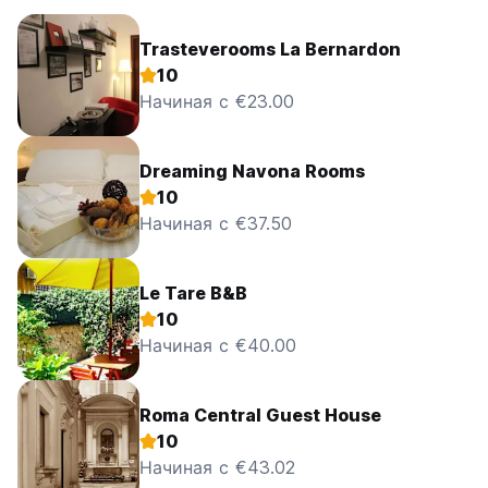
Trasteverooms La Bernardon
10
Начиная с €23.00
Dreaming Navona Rooms
10
Начиная с €37.50
Le Tare B&B
10
Начиная с €40.00
Roma Central Guest House
10
Начиная с €43.02