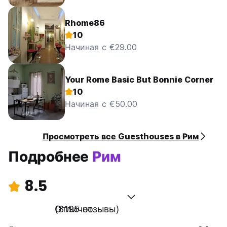
Rhome86
10
Начиная с €29.00
Your Rome Basic But Bonnie Corner
10
Начиная с €50.00
Просмотреть все Guesthouses в Рим
Подробнее
Рим
8.5
Отлично
(8195 отзывы)