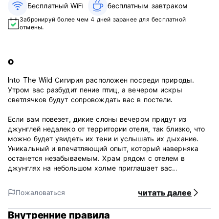
Бесплатный WiFi
бесплатным завтраком‎
Забронируй более чем 4 дней заранее для бесплатной
отмены.
о
Into The Wild Сигирия расположен посреди природы.
Утром вас разбудит пение птиц, а вечером искры
светлячков будут сопровождать вас в постели.
Если вам повезет, дикие слоны вечером придут из
джунглей недалеко от территории отеля, так близко, что
можно будет увидеть их тени и услышать их дыхание.
Уникальный и впечатляющий опыт, который наверняка
останется незабываемым. Храм рядом с отелем в
джунглях на небольшом холме приглашает вас
насладиться восходом или закатом солнца с видом на
Пидурангалу и скалу Сигирия.
читать далее
Пожаловаться
Озеро рядом с домом приглашает вас устроить пикник,
Внутренние правила
искупаться или порыбачить. Будь то индивидуальный