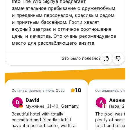
Into The Wild Sigiriya предлагает
замечательное пребывание с дружелюбным
и преданным персоналом, красивым садом
и приятным бассейном. Гости хвалят
вкусный завтрак и отличное соотношение
цены и качества. Это очень рекомендуемое
место для расслабляющего визита.
Это было полезно?
10
Останавливался в июнь 2025
Останавливался в 
David
Аноним
D
А
Мужчина, 31-40, Germany
Пара, 25-
Beautiful hotel with totally
The pool was fa
committed and friendly staff. I
plenty of hammoc
have it a perfect score, worth a
to sit and relax.