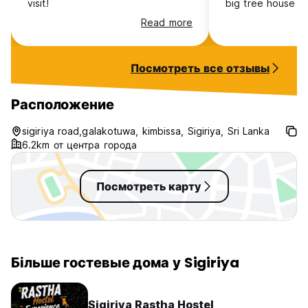
visit!
big tree house w
relax and enjoy 
Read more
the treetops and
breakfast was ta
each morning an
Посмотреть все отзывы
for lunch on our 
was delicious.We
longer and woul
Расположение
anyone coming to 
Into the Wild hot
sigiriya road,galakotuwa, kimbissa, Sigiriya, Sri Lanka
very much.
6.2km от центра города
Посмотреть карту
Більше гостевые дома у Sigiriya
Sigiriya Rastha Hostel