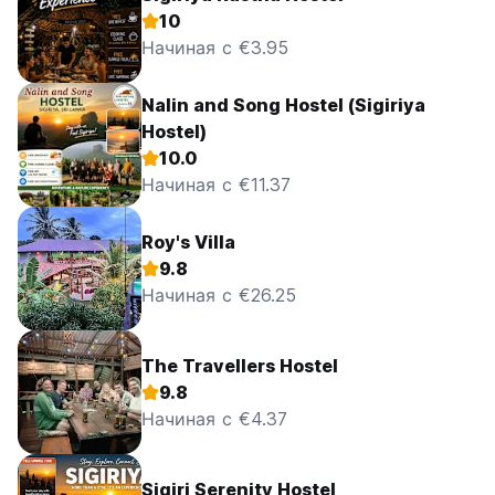
10
Начиная с €3.95
Nalin and Song Hostel (Sigiriya
Hostel)
10.0
Начиная с €11.37
Roy's Villa
9.8
Начиная с €26.25
The Travellers Hostel
9.8
Начиная с €4.37
Sigiri Serenity Hostel