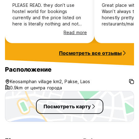
PLEASE READ. they don’t use
Great place with l
hostel world for bookings
Wasn’t always th
currently and the price listed on
honestly pretty f
here is literally nothing and not
restaurants/main t
their actual price. that being said,
good for a night
Read more
the guesthouse is very nice, Tina
closer to the wate
(the owner) is a star who is super
friendly, helpful and an all round
Посмотреть все отзывы
boss! We stayed here after the
confusion and correct payment
and we loved it ! Great
Расположение
bar/restaurant with a good
atmosphere
Keosamphan village km2, Pakse, Laos
0.9km от центра города
Посмотреть карту