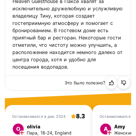
Heaven Guesthouse в Паксе хвалят за
исключительно дружелюбную и услужливую
владелицу Тину, которая создает
гостеприимную атмосферу и помогает с
бронированием. В гостевом доме есть
приятный бар и ресторан. Некоторые гости
отметили, что чистоту можно улучшить, а
расположение находится немного далеко от
центра города, хотя и удобно для
посещения водопадов.
Это было полезно?
8.3
Останавливался в дек. 2024
Останавливался в
2024
olivia
Amy
O
A
Пара, 18-24, England
Женский, 