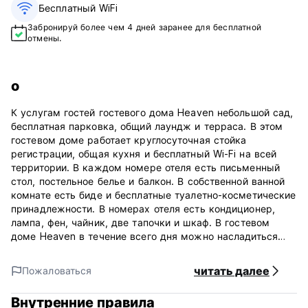
Бесплатный WiFi
Забронируй более чем 4 дней заранее для бесплатной
отмены.
о
К услугам гостей гостевого дома Heaven небольшой сад,
бесплатная парковка, общий лаундж и терраса. В этом
гостевом доме работает круглосуточная стойка
регистрации, общая кухня и бесплатный Wi-Fi на всей
территории. В каждом номере отеля есть письменный
стол, постельное белье и балкон. В собственной ванной
комнате есть биде и бесплатные туалетно-косметические
принадлежности. В номерах отеля есть кондиционер,
лампа, фен, чайник, две тапочки и шкаф. В гостевом
доме Heaven в течение всего дня можно насладиться
азиатским или вегетарианским завтраком и меню. В этом
гостевом доме вы найдете ресторан тайской и азиатской
читать далее
Пожаловаться
кухни. Также можно заказать вегетарианские и
веганские блюда.
Внутренние правила