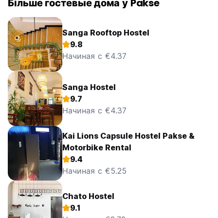
Більше гостевые дома у Pakse
Sanga Rooftop Hostel
9.8
Начиная с €4.37
Sanga Hostel
9.7
Начиная с €4.37
Kai Lions Capsule Hostel Pakse &
Motorbike Rental
9.4
Начиная с €5.25
Chato Hostel
9.1