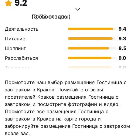
9.2
Превосходно
(3173 отзывы)
Деятельность
9.4
Питание
9.3
Шоппинг
8.5
Расслабиться
9.0
Транспорт
9.0
Осмотр
9.4
Посмотрите наш выбор размещения Гостиница с
достопримечательностей
завтраком в Краков. Почитайте отзывы
Культура
9.6
посетителей Краков размещения Гостиница с
Ночная жизнь
завтраком и посмотрите фотографии и видео.
9.0
Посмотрите все размещения Гостиница с
Соотношение цены и
9.5
завтраком в Краков на карте города и
качества
забронируйте размещение Гостиница с завтраком
возле вас.