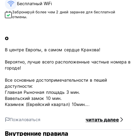
Бесплатный WiFi
Забронируй более чем 2 дней заранее для бесплатной
отмены.
о
В центре Европы, в самом сердце Кракова!
Вероятно, лучше всего расположенные частные номера в
городе!
Все основные достопримечательности в пешей
доступности:
Главная Рыночная площадь 3 мин.
Вавельский замок 10 мин.
Казимеж (Еврейский квартал) 10мин.
Железнодорожный вокзал 10мин.
читать далее
Пожаловаться
Мы гарантируем:
*Бесплатный Wi-Fi Интернет *Бесплатный кофе и чай.
Внутренние правила
*Бесплатная прачечная *Бесплатные карты города и