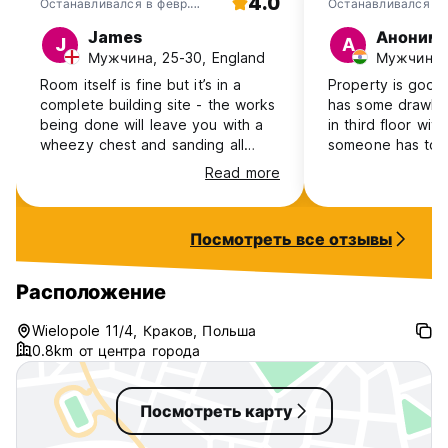
4.0
Останавливался в февр.
Останавливался в 
2026
James
Аноним
До встречи в Евро-Комнате Краков! (Auto-translated from
J
А
Мужчина, 25-30, England
Мужчина, 
original language)
Room itself is fine but it’s in a
Property is good t
complete building site - the works
has some drawba
being done will leave you with a
in third floor with 
wheezy chest and sanding all
someone has to 
over your clothes. Communication
baggages they ha
Read more
is also bad, I couldn’t get into the
Steps in stairs a
building at first and there’s no way
Reception opens 
to contact anyone - they don’t
someone has to l
Посмотреть все отзывы
reply to emails (even the next day
is so no facilitie
when I asked why I had no towels,
they just ignore) and don’t pick up
Расположение
the phone. It does the job and it’s
cheap, location also good, but
Wielopole 11/4, Краков, Польша
don’t really advise staying here
0.8km от центра города
until they sort it out
Посмотреть карту