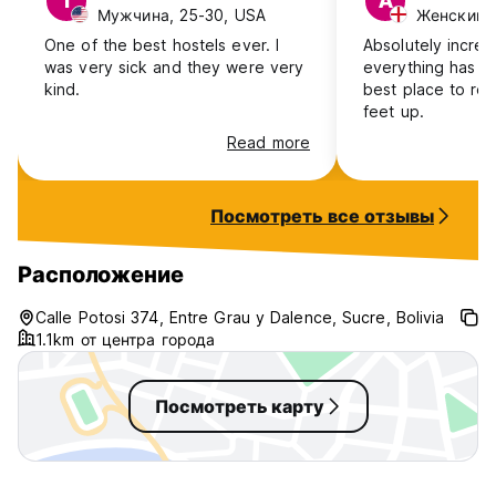
I
A
Мужчина, 25-30, USA
Женский, 
One of the best hostels ever. I
Absolutely incred
was very sick and they were very
everything has b
kind.
best place to rel
feet up.
Read more
Посмотреть все отзывы
Расположение
Calle Potosi 374, Entre Grau y Dalence, Sucre, Bolivia
1.1km от центра города
Посмотреть карту