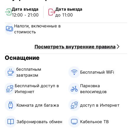
Мы удобно расположены в самом сердце исторического
Дата въезда
Дата выезда
района Сукре (Боливия).
12:00 - 21:00
до 11:00
Наш отель типа «постель и завтрак» является идеальным
Налоги, включенные в
местом как для деловых путешественников, так и для
стоимость
туристов.
Мы предлагаем исключительное, индивидуальное
Посмотреть внутренние правила
обслуживание.
Оснащение
заезд: 12.00
бесплатным
выезд: 11:00
Бесплатный WiFi
завтраком‎
Завтрак включен
кредитные карты не принимаются
Бесплатный доступ в
Парковка
Групповые заказы на +9 человек не принимаются (Auto-
Интернет
велосипедов
translated from original language)
Комната для багажа
доступ в Интернет
Забронировать обмен
Кабельное ТВ