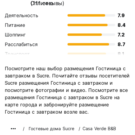
Отлично
(111 отзывы)
Деятельность
7.9
Питание
8.4
Шоппинг
7.2
Расслабиться
8.7
Транспорт
8.1
Осмотр
8.2
Посмотрите наш выбор размещения Гостиница с
достопримечательностей
завтраком в Sucre. Почитайте отзывы посетителей
Культура
8.8
Sucre размещения Гостиница с завтраком и
Ночная жизнь
посмотрите фотографии и видео. Посмотрите все
7.1
размещения Гостиница с завтраком в Sucre на
Соотношение цены и
8.5
карте города и забронируйте размещение
качества
Гостиница с завтраком возле вас.
Гостевые дома Sucre
Casa Verde B&B