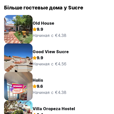
Більше гостевые дома у Sucre
Old House
9.9
Начиная с €4.38
Good View Sucre
9.9
Начиная с €4.56
Holis
9.6
Начиная с €4.38
Villa Oropeza Hostel