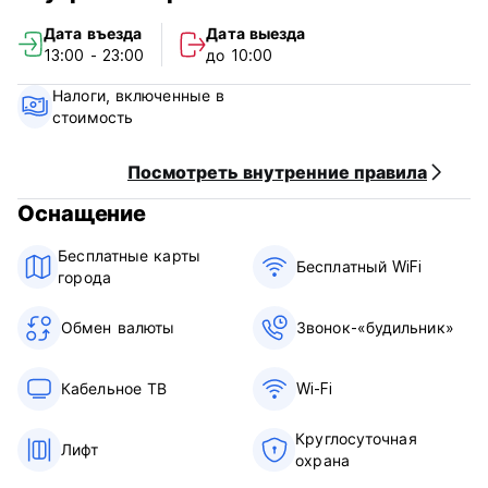
Дата въезда
Дата выезда
Заезд в 11:00
13:00 - 23:00
до 10:00
Выезд 10.00
Налоги, включенные в
Оплата наличными по прибытии
стоимость
Пожалуйста, сообщите нам по крайней мере за один
день о времени вашего прибытия
Посмотреть внутренние правила
Оснащение
Бесплатные карты
Бесплатный WiFi
города
Обмен валюты
Звонок-«будильник»
Кабельное ТВ
Wi-Fi
Круглосуточная
Лифт
охрана