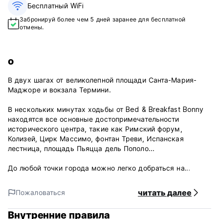
Бесплатный WiFi
Забронируй более чем 5 дней заранее для бесплатной
отмены.
о
В двух шагах от великолепной площади Санта-Мария-
Маджоре и вокзала Термини.
В нескольких минутах ходьбы от Bed & Breakfast Bonny
находятся все основные достопримечательности
исторического центра, такие как Римский форум,
Колизей, Цирк Массимо, фонтан Треви, Испанская
лестница, площадь Пьяцца дель Пополо...
До любой точки города можно легко добраться на
автобусе или метро, ​​которые находятся в 100 метрах от
отеля типа "постель и завтрак".
читать далее
Пожаловаться
В районе, где находится отель типа «постель и завтрак»,
также есть множество ресторанов, пабов, пиано-баров и
Внутренние правила
театров.