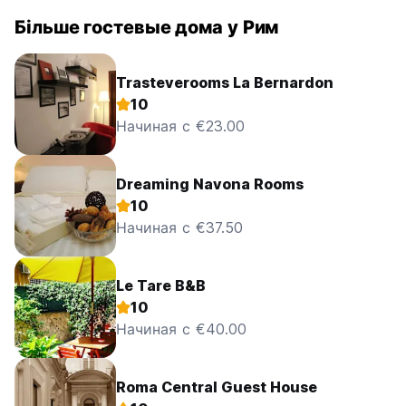
Більше гостевые дома у Рим
Trasteverooms La Bernardon
10
Начиная с €23.00
Dreaming Navona Rooms
10
Начиная с €37.50
Le Tare B&B
10
Начиная с €40.00
Roma Central Guest House