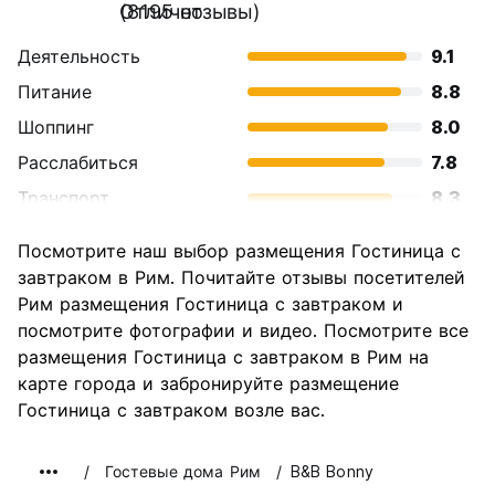
Отлично
(8195 отзывы)
Деятельность
9.1
Питание
8.8
Шоппинг
8.0
Расслабиться
7.8
Транспорт
8.3
Осмотр
9.6
Посмотрите наш выбор размещения Гостиница с
достопримечательностей
завтраком в Рим. Почитайте отзывы посетителей
Культура
9.6
Рим размещения Гостиница с завтраком и
Ночная жизнь
посмотрите фотографии и видео. Посмотрите все
7.7
размещения Гостиница с завтраком в Рим на
Соотношение цены и
7.7
карте города и забронируйте размещение
качества
Гостиница с завтраком возле вас.
Гостевые дома Рим
B&B Bonny