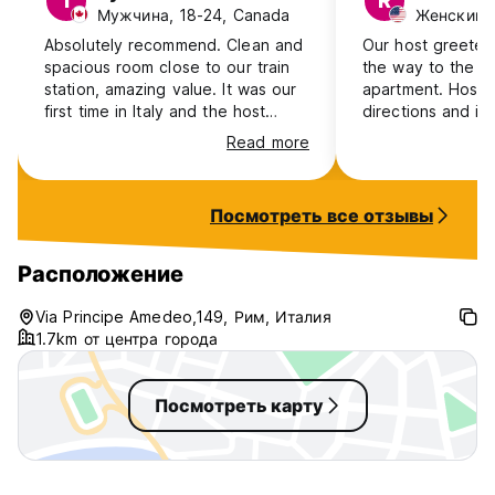
T
R
Мужчина, 18-24, Canada
Женский, 
Absolutely recommend. Clean and
Our host greete
spacious room close to our train
the way to the o
station, amazing value. It was our
apartment. Host 
first time in Italy and the host
directions and in
Franco immediately made us feel
navigating the cit
Read more
welcomed and comfortable
Easy location, cl
settling in. When we arrived
train terminal. Br
Franco greeted us at the front
and very deliciou
Посмотреть все отзывы
door, he showed us a map of the
city explaining the best areas to
explore and how to get around.
Расположение
Franco checked in with us and
brought a delicious breakfast
Via Principe Amedeo,149, Рим, Италия
every morning which was a great
1.7km от центра города
start to the day. Thank you for
everything Franco :)
Посмотреть карту