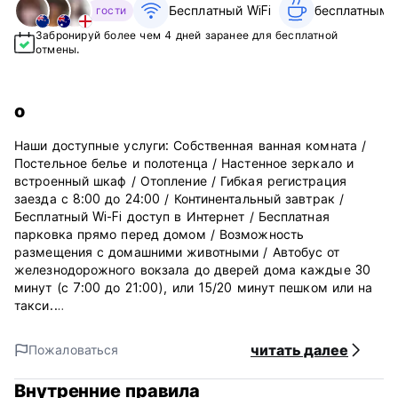
Бесплатный WiFi
бесплатным з
гости
Забронируй более чем 4 дней заранее для бесплатной
отмены.
о
Наши доступные услуги: Собственная ванная комната /
Постельное белье и полотенца / Настенное зеркало и
встроенный шкаф / Отопление / Гибкая регистрация
заезда с 8:00 до 24:00 / Континентальный завтрак /
Бесплатный Wi-Fi доступ в Интернет / Бесплатная
парковка прямо перед домом / Возможность
размещения с домашними животными / Автобус от
железнодорожного вокзала до дверей дома каждые 30
минут (с 7:00 до 21:00), или 15/20 минут пешком или на
такси.
Ограничения: Нет обслуживания номеров / «Ночные
читать далее
Пожаловаться
посетители» и курение запрещены. (Нет проблем курить
в саду) / Нет кондиционера, но есть вентилятор.
Внутренние правила
Другие дополнительные услуги: Расслабляющий массаж