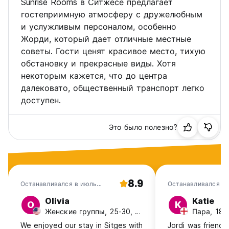
Sunrise Rooms в Ситжесе предлагает
гостеприимную атмосферу с дружелюбным
и услужливым персоналом, особенно
Жорди, который дает отличные местные
советы. Гости ценят красивое место, тихую
обстановку и прекрасные виды. Хотя
некоторым кажется, что до центра
далековато, общественный транспорт легко
доступен.
Это было полезно?
8.9
Останавливался в июль
Останавливался в 
2025
Olivia
Katie
O
K
Женские группы, 25-30, USA
Пара, 18-
We enjoyed our stay in Sitges with
Jordi was friendl