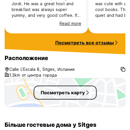
Jordi. He was a great host and
was cute with a v
breakfast was always super
cool books. The 
yummy, and very good coffee. If
quiet and had bea
traveling there in the summer, just
to all of Sitges 
Read more
know there is no AC in the rooms
really enjoyed ou
and it is pretty hot, but otherwise
a nice place to stay.
Посмотреть все отзывы
Расположение
Calle L'Escala 8, Sitges, Испания
1.2km от центра города
Посмотреть карту
Більше гостевые дома у Sitges