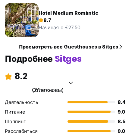
Hotel Medium Romàntic
8.7
Начиная с €27.50
Просмотреть все Guesthouses в Sitges
Подробнее
Sitges
8.2
Отлично
(21 отзывы)
Деятельность
8.4
Питание
9.0
Шоппинг
8.5
Расслабиться
9.0