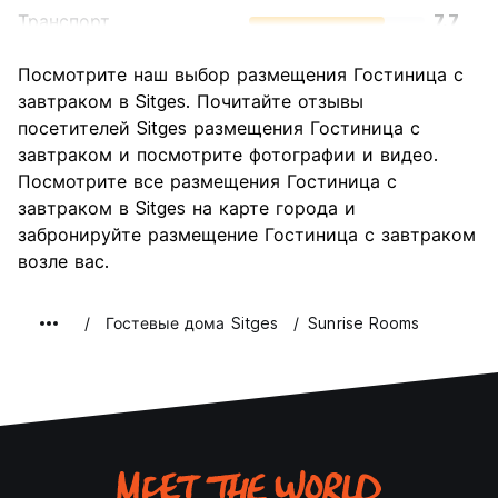
Транспорт
7.7
Осмотр
7.0
Посмотрите наш выбор размещения Гостиница с
достопримечательностей
завтраком в Sitges. Почитайте отзывы
Культура
7.6
посетителей Sitges размещения Гостиница с
Ночная жизнь
завтраком и посмотрите фотографии и видео.
9.2
Посмотрите все размещения Гостиница с
Соотношение цены и
7.1
завтраком в Sitges на карте города и
качества
забронируйте размещение Гостиница с завтраком
возле вас.
Гостевые дома Sitges
Sunrise Rooms