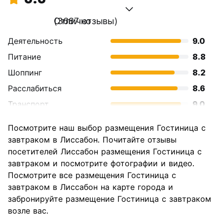
Отлично
(3687 отзывы)
Деятельность
9.0
Питание
8.8
Шоппинг
8.2
Расслабиться
8.6
Транспорт
9.0
Осмотр
9.2
Посмотрите наш выбор размещения Гостиница с
достопримечательностей
завтраком в Лиссабон. Почитайте отзывы
Культура
9.2
посетителей Лиссабон размещения Гостиница с
Ночная жизнь
завтраком и посмотрите фотографии и видео.
8.6
Посмотрите все размещения Гостиница с
Соотношение цены и
8.9
завтраком в Лиссабон на карте города и
качества
забронируйте размещение Гостиница с завтраком
возле вас.