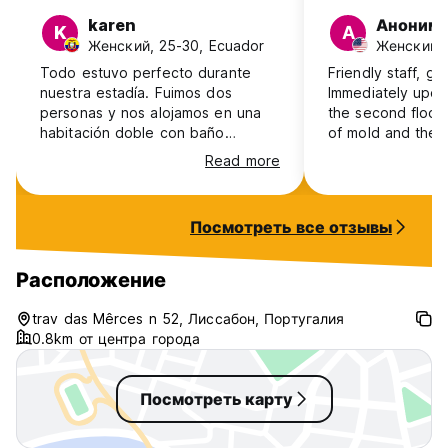
2025
karen
Аноним
K
А
Женский, 25-30, Ecuador
Женский, 
Todo estuvo perfecto durante
Friendly staff, go
nuestra estadía. Fuimos dos
Immediately upon
personas y nos alojamos en una
the second floor 
habitación doble con baño
of mold and the 
privado por dos noches y nos
in the room. Alth
Read more
encantó todo. Precisamente lo
clean, they have 
necesario para el precio
look filthy and n
acordado. Las chicas de la
disposed of whic
Посмотреть все отзывы
recepción fueron muy amables
the sheets smell
todo el tiempo y nos ayudaron
limited air circula
demasiado con nuestros
unpleasant.
Расположение
requerimientos sobre la estadía.
Totalmente recomendado.
trav das Mêrces n 52, Лиссабон, Португалия
0.8km от центра города
Посмотреть карту