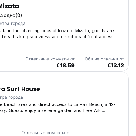
Mizata
сходно
(8)
нтра города
ata in the charming coastal town of Mizata, guests are
 breathtaking sea views and direct beachfront access,
erfect setting for a tranquil escape. The property invites
 its lush gardens, sunny terrace,...
Отдельные комнаты от
Общие спальни от
€18.59
€13.12
a Surf House
тра города
te beach area and direct access to La Paz Beach, a 12-
way. Guests enjoy a serene garden and free WiFi
 property. Guests can utilise the shared kitchen, outdoor
picnic spots. Additional facilities include...
Отдельные комнаты от