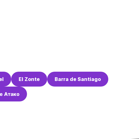
el
El Zonte
Barra de Santiago
е Атако