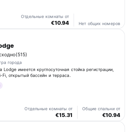
ces and with the best comfort. We have common rooms,
 and also a kitchen. We are at the end...
Отдельные комнаты от
€10.94
Нет общих номеров
odge
сходно
(515)
тра города
a Lodge имеется круглосуточная стойка регистрации,
-Fi, открытый бассейн и терраса.
и
Отдельные комнаты от
Общие спальни от
€15.31
€10.94