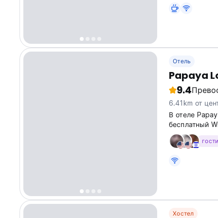
with wide spa
swimming pools
Отель
Papaya L
9.4
Прево
6.41km от цен
В отеле Papay
бесплатный Wi
гост
Хостел