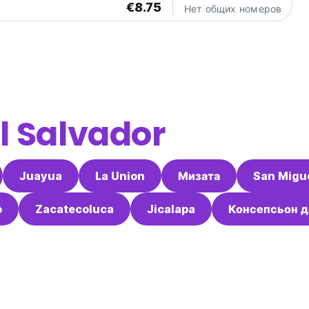
€8.75
Нет общих номеров
l Salvador
Juayua
La Union
Мизата
San Migu
o
Zacatecoluca
Jicalapa
Консепсьон д