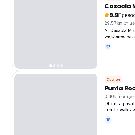
Casaola 
9.9
Прево
29.57km от це
At Casaola Miz
welcomed with
creating the p
relaxation with
Хостел
Punta Roc
0.46km от цен
Offers a priva
minute walk a
throughout the
play area, and 