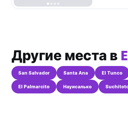
Другие места в
E
San Salvador
Santa Ana
El Tunco
El Palmarcito
Науисалько
Suchitot