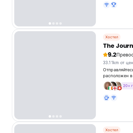
Хостел
The Journ
9.2
Прево
33.11km от це
Отправляйтесь
расположен в 
20+ 
Хостел