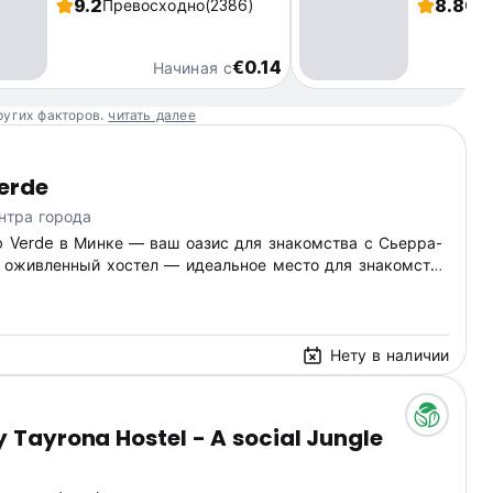
9.2
8.8
Превосходно
(2386)
Отл
€0.14
Начиная с
ругих факторов.
читать далее
erde
нтра города
o Verde в Минке — ваш оазис для знакомства с Сьерра-
т оживленный хостел — идеальное место для знакомства
, джунглями и пляжами недалеко от Санта-Марты. (Auto-
m original language)
Нету в наличии
y Tayrona Hostel - A social Jungle