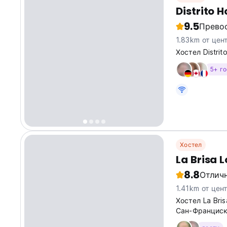
Distrito H
9.5
Прево
1.83km от цен
Хостел Distri
5+ г
Хостел
La Brisa 
8.8
Отлич
1.41km от цен
Хостел La Br
Сан-Франциско