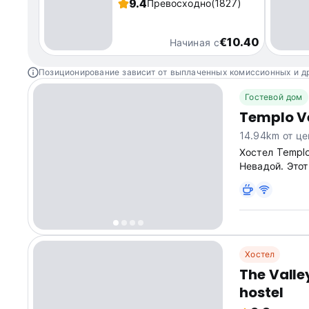
9.4
Превосходно
(1827)
€10.40
Начиная с
Позиционирование зависит от выплаченных комиссионных и д
Гостевой дом
Templo V
14.94km от це
Хостел Templ
Невадой. Это
с водопадами
translated fro
Хостел
The Valle
hostel