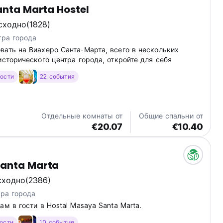
anta Marta Hostel
сходно
(1828)
тра города
вать на Виахеро Санта-Марта, всего в нескольких
исторического центра города, откройте для себя
гости
22 события
Отдельные комнаты от
Общие спальни от
€20.07
€10.40
anta Marta
сходно
(2386)
тра города
ам в гости в Hostal Masaya Santa Marta.
гости
10 события