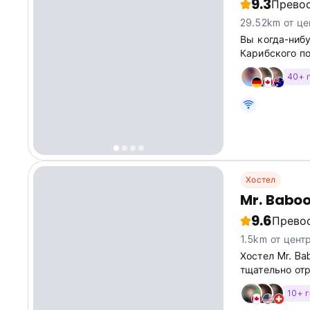
9.3
Прево
29.52km от це
Вы когда-нибу
Карибского п
этот рай.
40+ 
Хостел
Mr. Baboo
9.6
Прево
1.5km от цент
Хостел Mr. B
тщательно от
расположенны
10+ 
— Санта-Март