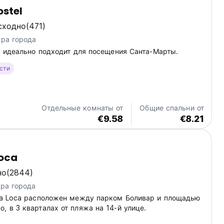
ostel
сходно
(471)
тра города
to идеально подходит для посещения Санта-Марты.
ости
Отдельные комнаты от
Общие спальни от
€9.58
€8.21
Loca
но
(2844)
тра города
isa Loca расположен между парком Боливар и площадью
, в 3 кварталах от пляжа на 14-й улице.