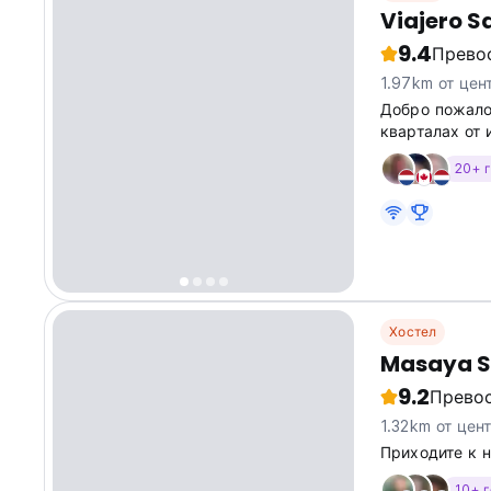
Viajero S
9.4
Прево
1.97km от цен
Добро пожало
кварталах от 
20+ 
Хостел
Masaya S
9.2
Прево
1.32km от цен
Приходите к н
10+ 