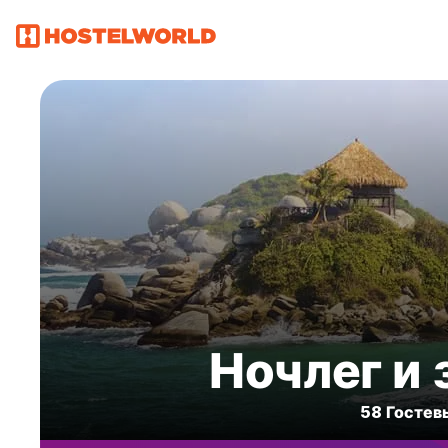
Ночлег и 
58 Гостев