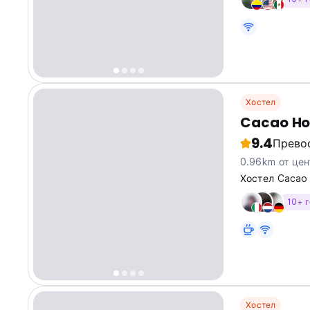
Хостел
Cacao Ho
9.4
Прево
0.96km от цен
Хостел Cacao
10+ 
Хостел