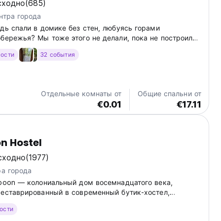
сходно
(685)
нтра города
дь спали в домике без стен, любуясь горами
обережья? Мы тоже этого не делали, пока не построили
гости
32 события
Отдельные комнаты от
Общие спальни от
€0.01
€17.11
n Hostel
сходно
(1977)
ра города
aboon — колониальный дом восемнадцатого века,
реставрированный в современный бутик-хостел,
й в самом сердце старейшего города Южной Америки
гости
ы.