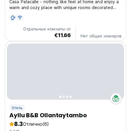
Casa Patacalle - nothing like feel at home and enjoy a
warm and cozy place with unique rooms decorated
with a collection of colonial art pieces and handicrafts
typical of the area and the region. but our main
attraction is the panoramic view from the rooms...
Отдельные комнаты от
€11.66
Нет общих номеров
Отель
Ayllu B&B Ollantaytambo
8.3
Отлично
(6)