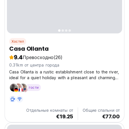
Хостел
Casa Ollanta
9.4
Превосходно
(26)
0.31km от центра города
Casa Ollanta is a rustic establishment close to the river,
ideal for a quiet holiday with a pleasant and charming
rest in the magical valley of Ollantaytambo. The rooms
гости
are bright and welcoming and our staff will be happy to
assist you during your stay. We...
Отдельные комнаты от
Общие спальни от
€19.25
€77.00