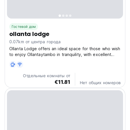
Гостевой дом
ollanta lodge
0.07km от центра города
Ollanta Lodge offers an ideal space for those who wish
to enjoy Ollantaytambo in tranquility, with excellent
service and rooms designed for comfortable rest.
Ollantaytambo retains a unique identity, with
cobblestone streets, vibrant architecture, and
Отдельные комнаты от
Andean...
€11.81
Нет общих номеров