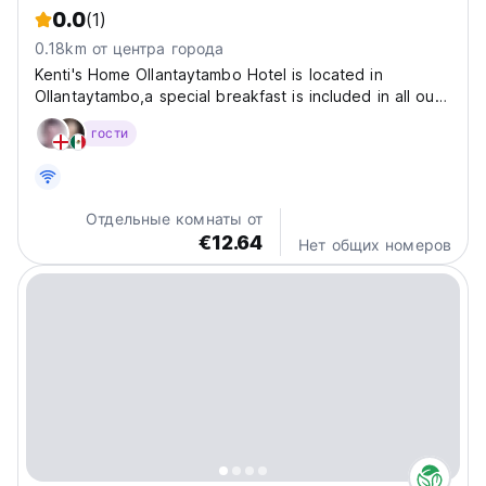
0.0
(1)
0.18km от центра города
Kenti's Home Ollantaytambo Hotel is located in
Ollantaytambo,a special breakfast is included in all our
rooms, with organic and local products to feel the
гости
heart of Sacred Valley. We offer private rooms, all of
them ensuite. You will enjoy comfortable beds,...
Отдельные комнаты от
€12.64
Нет общих номеров