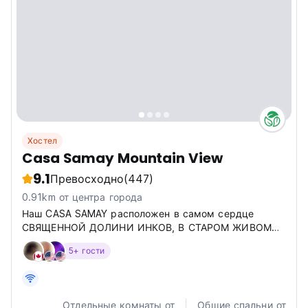
Хостел
Casa Samay Mountain View
9.1
Превосходно
(447)
0.91km от центра города
Наш CASA SAMAY расположен в самом сердце
СВЯЩЕННОЙ ДОЛИНИ ИНКОВ, В СТАРОМ ЖИВОМ
ГОРОДЕ ИНКОВ. ВЫ МОЖЕТЕ НАСЛАЖДАТЬСЯ НА
5+ гости
НАШЕЙ 360° КРЫШЕ С УДИВИТЕЛЬНЫМ ВИДОМ,
ОКРУЖЕННЫМ ДОЛИНАМИ И ГОРАМИ.
Отдельные комнаты от
Общие спальни от