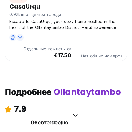
CasaUrqu
0.92km от центра города
Escape to CasaUrqu, your cozy home nestled in the
heart of the Ollantaytambo District, Peru! Experience
authentic Peruvian charm at our vibrant hostel,
perfectly situated at 1989 Camino a Willoq. Imagine
waking up to breathtaking views and the promise of...
Отдельные комнаты от
€17.50
Нет общих номеров
Подробнее
Ollantaytambo
7.9
Очень хорошо
(86 отзывы)