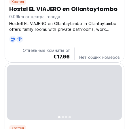
Хостел
Hostel EL VIAJERO en Ollantaytambo
0.09km от центра города
Hostell EL VIAJERO en Ollantaytambo in Ollantaytambo
offers family rooms with private bathrooms, work
desks, and free WiFi. Each room includes a TV,
wardrobe, and free toiletries. Guests can relax on the
sun terrace or enjoy the lounge! Hostel EL VIAJERO...
Отдельные комнаты от
€17.66
Нет общих номеров
Хостел