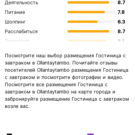
Деятельность
8.7
Питание
7.8
Шоппинг
6.3
Расслабиться
8.7
Транспорт
8.1
Осмотр
9.1
Посмотрите наш выбор размещения Гостиница с
достопримечательностей
завтраком в Ollantaytambo. Почитайте отзывы
Культура
9.1
посетителей Ollantaytambo размещения Гостиница
Ночная жизнь
с завтраком и посмотрите фотографии и видео.
5.3
Посмотрите все размещения Гостиница с
Соотношение цены и
8.3
завтраком в Ollantaytambo на карте города и
качества
забронируйте размещение Гостиница с завтраком
возле вас.