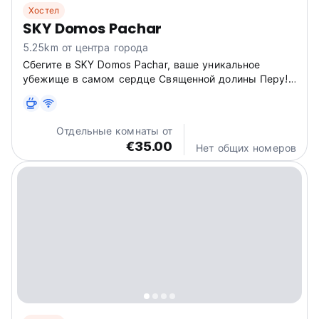
Хостел
SKY Domos Pachar
5.25km от центра города
Сбегите в SKY Domos Pachar, ваше уникальное
убежище в самом сердце Священной долины Перу!
Наш хостел предлагает незабываемые впечатления,
чтобы соединиться с энергией Анд. (Auto-translated
from original language)
Отдельные комнаты от
€35.00
Нет общих номеров