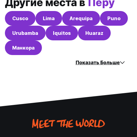
Другие места в
Перу
Cusco
Lima
Arequipa
Puno
Urubamba
Iquitos
Huaraz
Манкора
Показать Больше