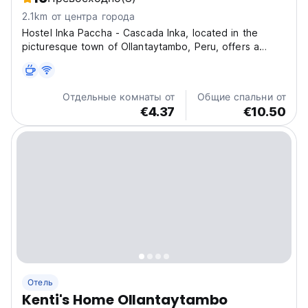
2.1km от центра города
Hostel Inka Paccha - Cascada Inka, located in the
picturesque town of Ollantaytambo, Peru, offers a
comfortable stay with both private and shared rooms,
complimentary towels, and breakfast included. Guests
can relax in the common room, prepare meals in the...
Отдельные комнаты от
Общие спальни от
€4.37
€10.50
Отель
Kenti's Home Ollantaytambo