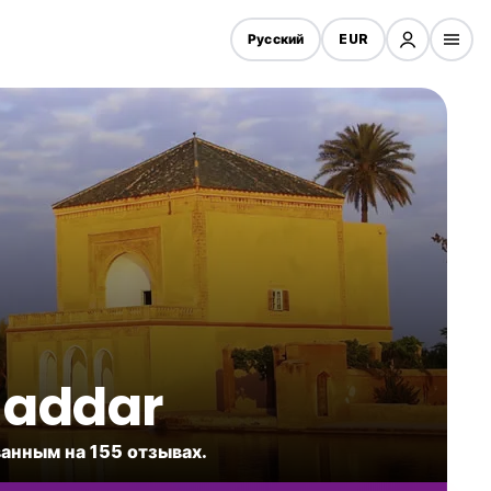
Русский
EUR
uaddar
ванным на 155 отзывах.