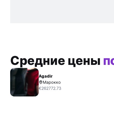
Средние цены
п
Agadir
Марокко
€262772.73