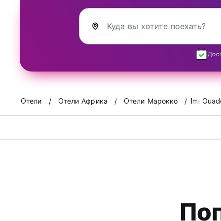
Куда вы хотите поехать?
Дос
Oтели
Oтели Африка
Oтели Марокко
Imi Ouad
По