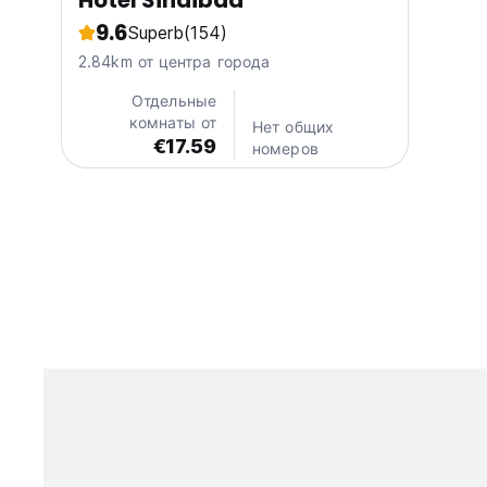
Hotel Sindibad
9.6
Superb
(154)
2.84km от центра города
Отдельные
комнаты от
Нет общих
€17.59
номеров