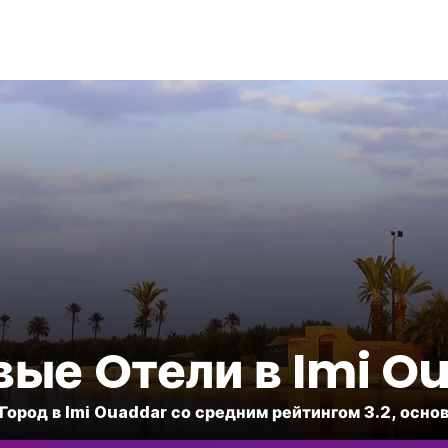
ые Oтели в Imi O
1 Город в Imi Ouaddar со средним рейтингом 3.2, осно