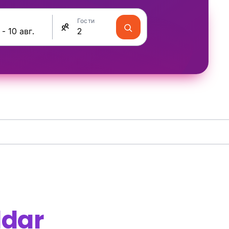
Гости
ddar