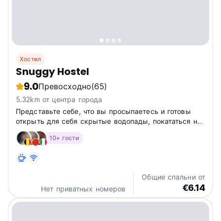
Хостел
Snuggy Hostel
9.0
Превосходно
(65)
5.32km от центра города
Представьте себе, что вы просыпаетесь и готовы
открыть для себя скрытые водопады, покататься на
легендарных волнах и погрузиться в аутентичную
10+ гости
индонезийскую культуру. Хотя наши удобства все
еще обновляются, Snuggy Hostel предлагает
уникальное сочетание комфорта...
Общие спальни от
€6.14
Нет приватных номеров