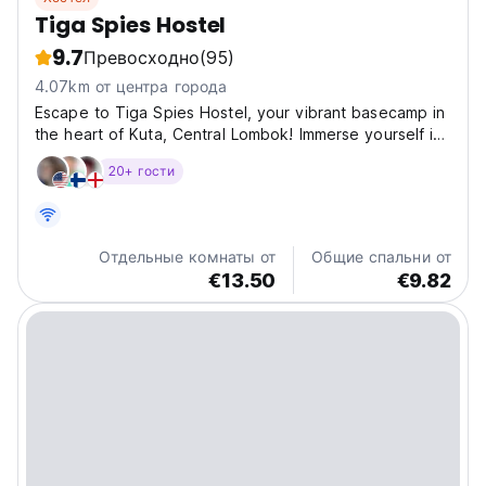
Tiga Spies Hostel
9.7
Превосходно
(95)
4.07km от центра города
Escape to Tiga Spies Hostel, your vibrant basecamp in
the heart of Kuta, Central Lombok! Immerse yourself in
the authentic Indonesian experience from our cozy
20+ гости
hostel, perfectly positioned to explore the stunning
beauty of Central Lombok Regency. Think sun-kissed...
Отдельные комнаты от
Общие спальни от
€13.50
€9.82