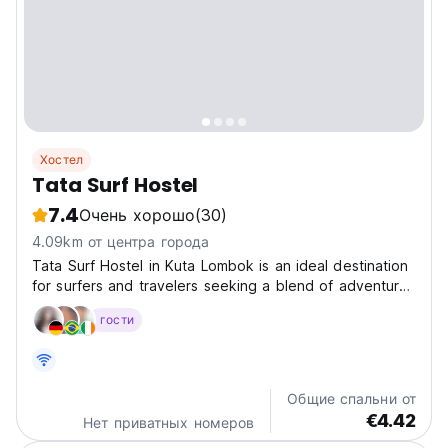
Хостел
Tata Surf Hostel
7.4
Очень хорошо
(30)
4.09km от центра города
Tata Surf Hostel in Kuta Lombok is an ideal destination
for surfers and travelers seeking a blend of adventure
and relaxation. This hostel is located within walking
гости
distance of the famous Kuta Beach, a hotspot for
surfers of all levels. The hostel offers...
Общие спальни от
€4.42
Нет приватных номеров