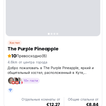
Хостел
The Purple Pineapple
10
Превосходно
(8)
4.6km от центра города
Добро пожаловать в The Purple Pineapple, яркий и
общительный хостел, расположенный в Куте,
Ломбок! Это идеальное место для соло-
10+ гости
путешественников, ищущих приключений на острове,
потрясающих пляжей и серфинга в Центральном
Ломбоке. Присоединяйтесь к нам для...
Отдельные комнаты от
Общие спальни от
€12.27
€8.84