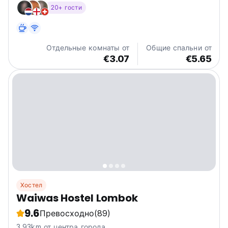
Мы предлагаем вам роскошное и комфортное
20+ гости
пребывание в нашем семейном хостеле.
Отдельные комнаты от
Общие спальни от
€3.07
€5.65
Хостел
Waiwas Hostel Lombok
9.6
Превосходно
(89)
3.93km от центра города