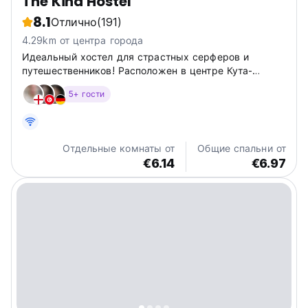
The Kind Hostel
8.1
Отлично
(191)
4.29km от центра города
Идеальный хостел для страстных серферов и
путешественников! Расположен в центре Кута-
Ломбока, с полностью кондиционированными
5+ гости
многоместными номерами, вмещающими до 4
человек каждый. Бесплатный Wi-Fi, чай/кофе +
шкафчики.
Отдельные комнаты от
Общие спальни от
€6.14
€6.97