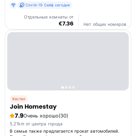
services 24 hours. Coming to Kuta Lombok and
Covid-19 Сейф сегодня
needing a place to stay? Be it for work or for leisure,
consider staying at this Hotel for your next visit,...
Отдельные комнаты от
€7.36
Нет общих номеров
Хостел
Join Homestay
7.9
Очень хорошо
(30)
5.21km от центра города
В семье также предлагается прокат автомобилей.