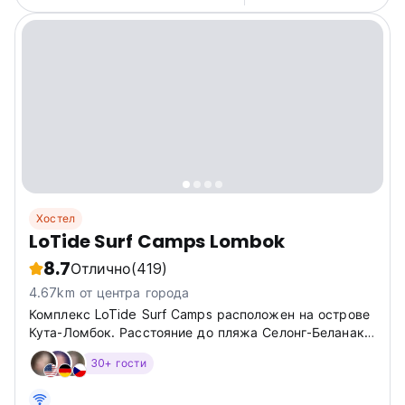
Хостел
LoTide Surf Camps Lombok
8.7
Отлично
(419)
4.67km от центра города
Комплекс LoTide Surf Camps расположен на острове
Кута-Ломбок. Расстояние до пляжа Селонг-Беланак
составляет 13 км. Пляж Танджунг Ан находится в 7
30+ гости
км от отеля.