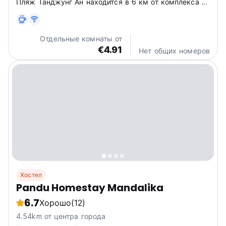
Пляж Танджунг Ан находится в 6 км от комплекса с
проживанием в семье Join, а пляж Селонг Беланак
— в 14 км. Расстояние до международного
аэропорта Ломбок составляет 16 км.
Отдельные комнаты от
€4.91
Нет общих номеров
Хостел
Pandu Homestay Mandalika
6.7
Хорошо
(12)
4.54km от центра города