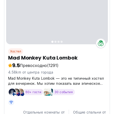
Хостел
Mad Monkey Kuta Lombok
9.5
Превосходно
(1291)
4.58km от центра города
Mad Monkey Kuta Lombok — это не типичный хостел
для вечеринок. Мы хотим показать вам эпическое
время, погружая наших гостей в местную культуру и
60+ гости
30 события
связывая их с местными сообществами.
Отдельные комнаты от
Общие спальни от