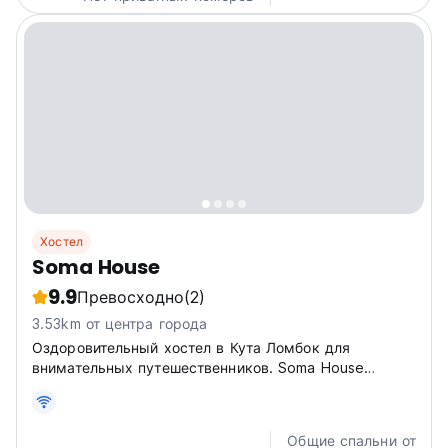
Хостел
Soma House
9.9
Превосходно
(2)
3.53km от центра города
Оздоровительный хостел в Кута Ломбок для
внимательных путешественников. Soma House
предлагает сауну, бассейны и оздоровительное кафе
рядом с пляжами и местами для серфинга на
Ломбоке. Расслабленная атмосфера! (Auto-translated
Общие спальни от
from original language)