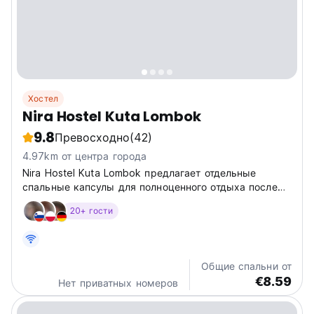
Хостел
Nira Hostel Kuta Lombok
9.8
Превосходно
(42)
4.97km от центра города
Nira Hostel Kuta Lombok предлагает отдельные
спальные капсулы для полноценного отдыха после
серфинга. Уникальный социальный хостел в Куте,
20+ гости
Ломбок, для расслабляющего отдыха с рюкзаком.
(Auto-translated from original language)
Общие спальни от
€8.59
Нет приватных номеров