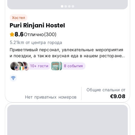
Хостел
Puri Rinjani Hostel
8.6
Отлично
(300)
5.21km от центра города
Приветливый персонал, увлекательные мероприятия
и поездки, а также вкусная еда в нашем ресторане
и соблазнительные коктейли в баре позволят вам
10+ гости
8 события
почувствовать себя частью хостела Puri Rinjani
Hostel.
Общие спальни от
€9.08
Нет приватных номеров