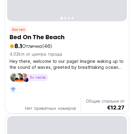
Хостел
Bed On The Beach
8.1
Отлично
(46)
4.02km от центра города
Hey there, welcome to our page! Imagine waking up to
the sound of waves, greeted by breathtaking ocean
views from a hilltop sanctuary -every traveler's dream,
5+ гости
right? Our accommodation combines serene luxury with
natural beauty, featuring a heated pool framed...
Общие спальни от
€12.27
Нет приватных номеров