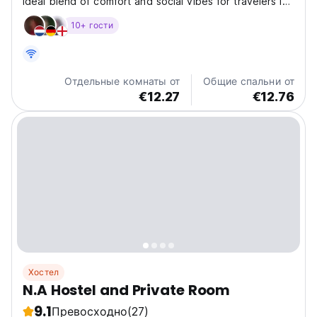
ideal blend of comfort and social vibes for travelers in
Kuta Lombok. The hostel features 4 rooms, each with
10+ гости
6 capsule beds, providing a private and cozy space
for every guest. All rooms are equipped with...
Отдельные комнаты от
Общие спальни от
€12.27
€12.76
Хостел
N.A Hostel and Private Room
9.1
Превосходно
(27)