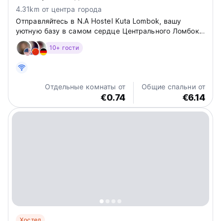
4.31km от центра города
Отправляйтесь в N.A Hostel Kuta Lombok, вашу
уютную базу в самом сердце Центрального Ломбока!
Представьте, что вы просыпаетесь, готовые
10+ гости
исследовать нетронутые пляжи и яркую культуру,
которыми славится Кута Ломбок. Хотя наши удобства
просты, мы сосредоточены...
Отдельные комнаты от
Общие спальни от
€0.74
€6.14
Хостел