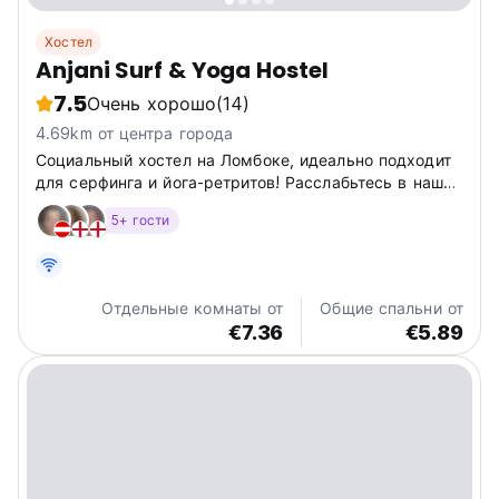
Хостел
Anjani Surf & Yoga Hostel
7.5
Очень хорошо
(14)
4.69km от центра города
Социальный хостел на Ломбоке, идеально подходит
для серфинга и йога-ретритов! Расслабьтесь в нашей
зоне отдыха на крыше. Откройте для себя
5+ гости
очарование острова с нашими советами для
путешественников и прокатом скутеров. (Auto-
translated from original language)
Отдельные комнаты от
Общие спальни от
€7.36
€5.89