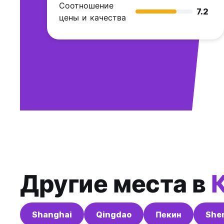
Соотношение
7.2
цены и качества
Другие места в
Shanghai
Qingdao
Пекин
She