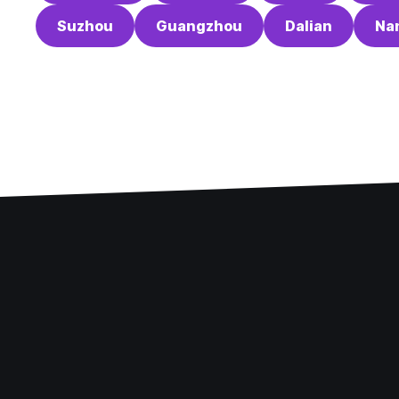
Suzhou
Guangzhou
Dalian
Na