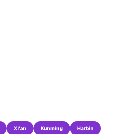
Xi'an
Kunming
Harbin