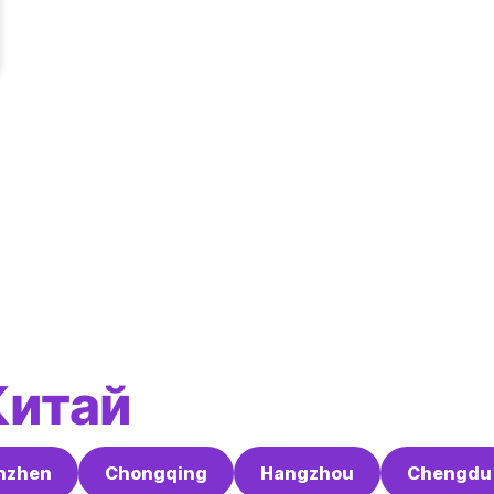
Китай
nzhen
Chongqing
Hangzhou
Chengdu