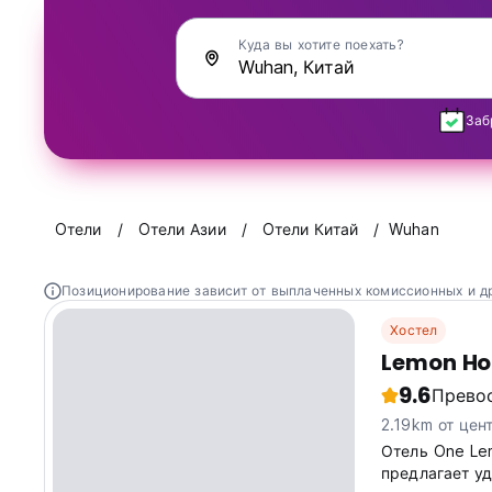
Куда вы хотите поехать?
Заб
Oтели
Oтели Азии
Oтели Китай
Wuhan
Позиционирование зависит от выплаченных комиссионных и д
Хостел
Lemon Ho
9.6
Прево
2.19km от цен
Отель One Le
предлагает у