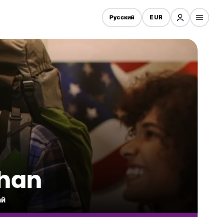
Русский
EUR
han
ай