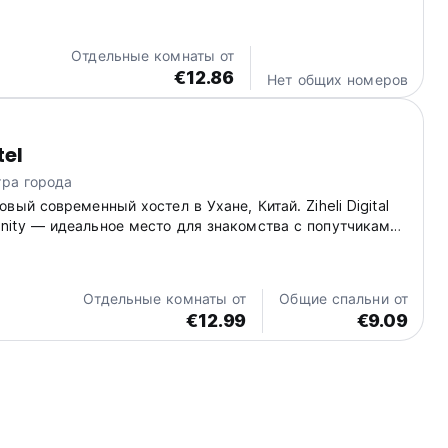
урой, посетив магазины и рестораны. (Auto-translated
language)
Отдельные комнаты от
€12.86
Нет общих номеров
tel
тра города
вый современный хостел в Ухане, Китай. Ziheli Digital
ity — идеальное место для знакомства с попутчиками
рода. Стильный дом для цифровых кочевников! (Auto-
m original language)
Отдельные комнаты от
Общие спальни от
€12.99
€9.09