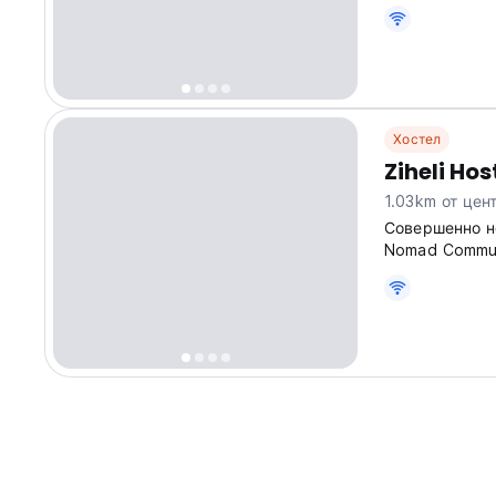
местной культ
from original 
Хостел
Ziheli Hos
1.03km от цен
Совершенно но
Nomad Commun
и изучения го
translated fro