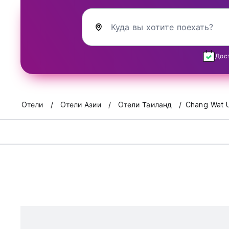
Куда вы хотите поехать?
Дос
Oтели
Oтели Азии
Oтели Таиланд
Chang Wat 