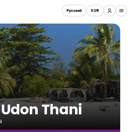
Русский
EUR
Udon Thani
i