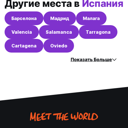
Другие места в
Испания
Барселона
Мадрид
Малага
Valencia
Salamanca
Tarragona
Cartagena
Oviedo
Показать Больше