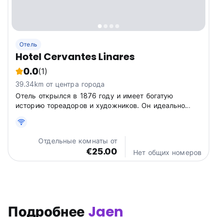
Отель
Hotel Cervantes Linares
0.0
(1)
39.34km от центра города
Отель открылся в 1876 году и имеет богатую
историю тореадоров и художников. Он идеально
расположен в городе, в окружении таких
представительных мест, как арена для корриды,
театр Сервантеса или набережная Линарехос.
Отдельные комнаты от
€25.00
Нет общих номеров
Подробнее
Jaen