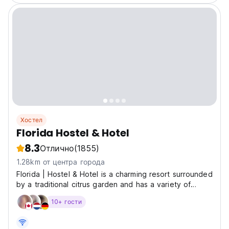
Хостел
Florida Hostel & Hotel
8.3
Отлично
(1855)
1.28km от центра города
Florida | Hostel & Hotel is a charming resort surrounded
by a traditional citrus garden and has a variety of
rooms: dorms and privates, all with ensuite facilities and
10+ гости
air conditioning. With its gardens, swimming pool and
bar area, helpful staff, the Florida...