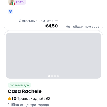
гости
уголке природы в самом сердце природного парка
Пунта Кампанелла.
Отдельные комнаты от
€4.50
Нет общих номеров
Гостевой дом
Casa Rachele
10
Превосходно
(292)
3.15km от центра города