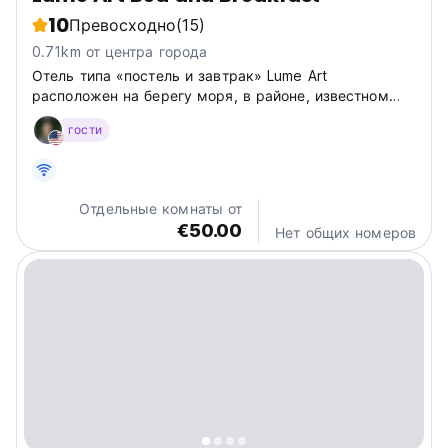
10
Превосходно
(15)
0.71km от центра города
Отель типа «постель и завтрак» Lume Art
расположен на берегу моря, в районе, известном
своими курортными водами и удобствами, богатым
гости
археологическими памятниками и зданиями с
выдающимися архитектурными достоинствами, в
самом центре города.
Отдельные комнаты от
€50.00
Нет общих номеров