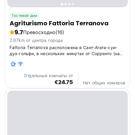
Гостевой дом
Agriturismo Fattoria Terranova
9.7
Превосходно
(16)
2.67km от центра города
Fattoria Terranova расположена в Сант-Агата-суи-
дуэ-гольфи, в нескольких минутах от Сорренто (на
машине или автобусе). Мы действительно являемся
настоящей «фатторией» или фермой, заведением
«агротуризма», как люди предпочитают называть его
Отдельные комнаты от
в наши дни.
€24.75
Нет общих номеров