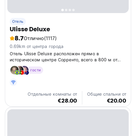
Отель
Ulisse Deluxe
8.7
Отлично
(1117)
0.69km от центра города
Отель Ulisse Deluxe расположен прямо в
историческом центре Сорренто, всего в 800 м от
главной площади Сорренто, Пьяцца Тассо, и в 300 м
гости
от пристани для яхт.
Отдельные комнаты от
Общие спальни от
€28.00
€20.00