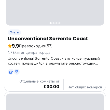
Отель
Unconventional Sorrento Coast
9.9
Превосходно
(57)
1.78km от центра города
Unconventional Sorrento Coast - это концептуальный
хостел, появившийся в результате реконструкции
монастыря 1844 года. Он расположен в
историческом центре Сант’Аньелло, довольно
маленького городка всего в 2 км от Сорренто.
Отдельные комнаты от
Благодаря стратегическому положению...
€30.00
Нет общих номеров