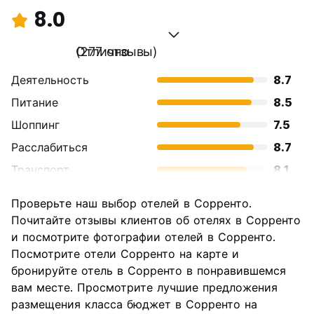
8.0
Отлично
(277 отзывы)
Деятельность
8.7
Питание
8.5
Шоппинг
7.5
Расслабиться
8.7
Транспорт
8.1
Осмотр
8.4
Проверьте наш выбор отелей в Сорренто.
достопримечательностей
Почитайте отзывы клиентов об отелях в Сорренто
Культура
8.0
и посмотрите фотографии отелей в Сорренто.
Ночная жизнь
Посмотрите отели Сорренто на карте и
6.9
бронируйте отель в Сорренто в понравившемся
Соотношение цены и
7.3
вам месте. Просмотрите лучшие предложения
качества
размещения класса бюджет в Сорренто на