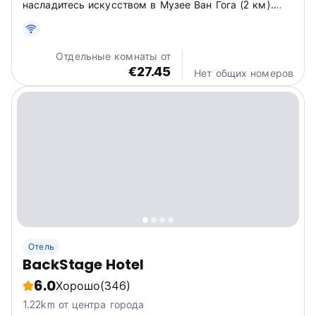
насладитесь искусством в Музее Ван Гога (2 км).
Совершите круиз по живописным каналам (1 км) и
погрузитесь в оживленную атмосферу площади Дам
(1,5 км).
Отдельные комнаты от
€27.45
Нет общих номеров
Отель
BackStage Hotel
6.0
Хорошо
(346)
1.22km от центра города