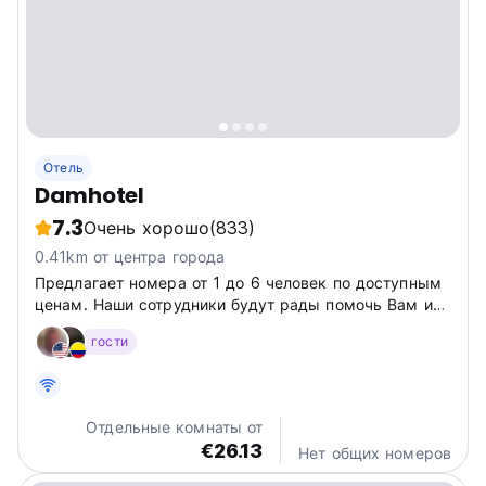
Отель
Damhotel
7.3
Очень хорошо
(833)
0.41km от центра города
Предлагает номера от 1 до 6 человек по доступным
ценам. Наши сотрудники будут рады помочь Вам и
предоставить всю необходимую информацию о
гости
нашем прекрасном городе. Расположен в самом
сердце города.р-н.
Отдельные комнаты от
€26.13
Нет общих номеров