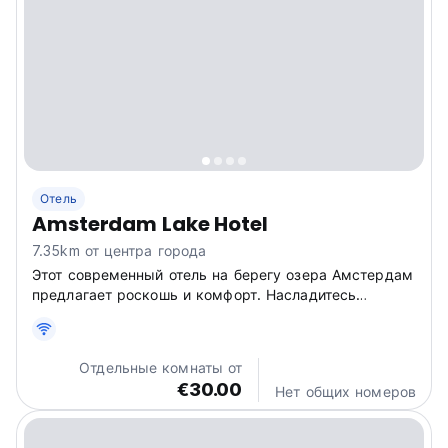
Отель
Amsterdam Lake Hotel
7.35km от центра города
Этот современный отель на берегу озера Амстердам
предлагает роскошь и комфорт. Насладитесь
эксклюзивными видами и идеальным
расположением между Амстердамом и аэропортом
Схипхол. (Auto-translated from original language)
Отдельные комнаты от
€30.00
Нет общих номеров