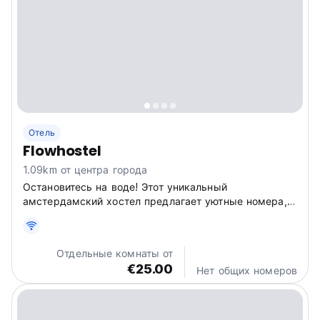
Отель
Flowhostel
1.09km от центра города
Остановитесь на воде! Этот уникальный
амстердамский хостел предлагает уютные номера,
тихий лаундж и террасу с видом. Отличный хостел
на канале для непринужденных путешественников.
(Auto-translated from original language)
Отдельные комнаты от
€25.00
Нет общих номеров