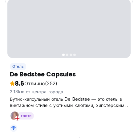
Отель
De Bedstee Capsules
8.6
Отлично
(252)
2.18km от центра города
Бутик-капсульный отель De Bedstee — это отель в
винтажном стиле с уютными каютами, хипстерским
баром и великолепной атмосферой, оставляющей
гости
незабываемые впечатления.