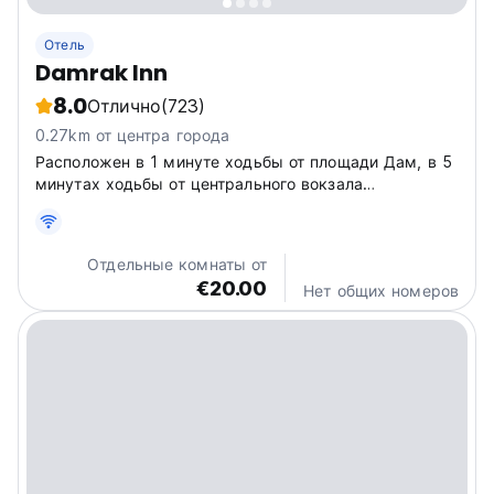
Отель
Damrak Inn
8.0
Отлично
(723)
0.27km от центра города
Расположен в 1 минуте ходьбы от площади Дам, в 5
минутах ходьбы от центрального вокзала
Амстердама и в 5 минутах ходьбы от квартала
красных фонарей. За 10 минут можно добраться до
всех знаменитых достопримечательностей.
Отдельные комнаты от
€20.00
Нет общих номеров