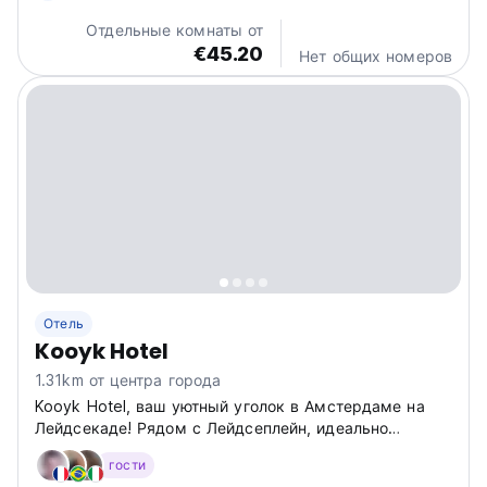
Отдельные комнаты от
€45.20
Нет общих номеров
Отель
Kooyk Hotel
1.31km от центра города
Kooyk Hotel, ваш уютный уголок в Амстердаме на
Лейдсекаде! Рядом с Лейдсеплейн, идеально
подходит для изучения каналов, музеев и рынков.
гости
Расслабляющий оазис в Амстердаме. (Auto-