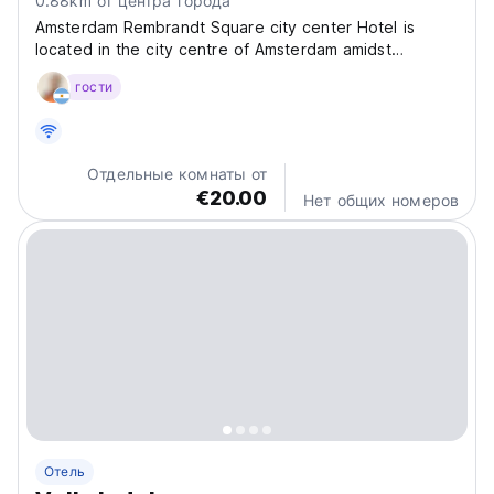
0.88km от центра города
Amsterdam Rembrandt Square city center Hotel is
located in the city centre of Amsterdam amidst
Utrechtsestraat, known for its boutiques and
гости
restaurants, and around the corner from
Rembrandtplein. It offers non-smoking rooms and daily
cleaning. Each room at...
Отдельные комнаты от
€20.00
Нет общих номеров
Отель