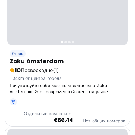
Отель
Zoku Amsterdam
10
Превосходно
(1)
1.34km от центра города
Почувствуйте себя местным жителем в Zoku
Amsterdam! Этот современный отель на улице
Веесперстраат идеально подходит для знакомства
со знаменитыми каналами Амстердама.
Общительный отель. (Auto-translated from original
Отдельные комнаты от
language)
€66.44
Нет общих номеров