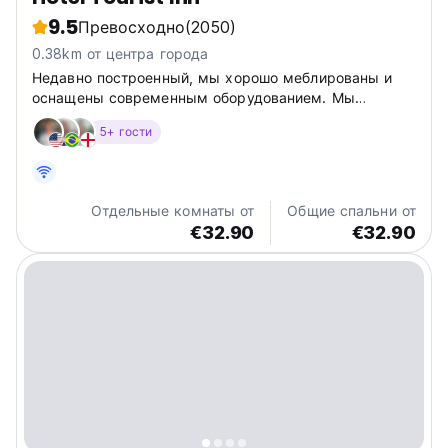
9.5
Превосходно
(2050)
0.38km от центра города
Недавно построенный, мы хорошо меблированы и
оснащены современным оборудованием. Мы
находимся в центре города, недалеко от всех
5+ гости
известных достопримечательностей и ночных
клубов. Приветствует туристов и семьи.
Отдельные комнаты от
Общие спальни от
€32.90
€32.90