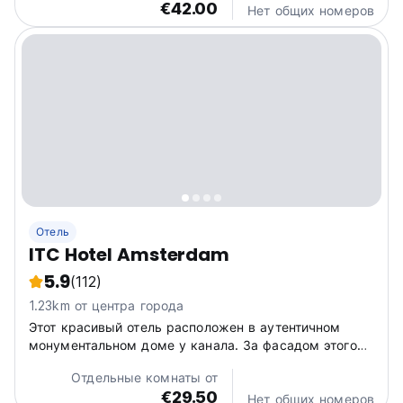
€42.00
Нет общих номеров
Отель
ITC Hotel Amsterdam
5.9
(112)
1.23km от центра города
Этот красивый отель расположен в аутентичном
монументальном доме у канала. За фасадом этого
прекрасного жилого памятника, расположенного на
Отдельные комнаты от
улице Принсенграхт с видом на тихий участок
€29.50
величайшего канала Амстердама......
Нет общих номеров