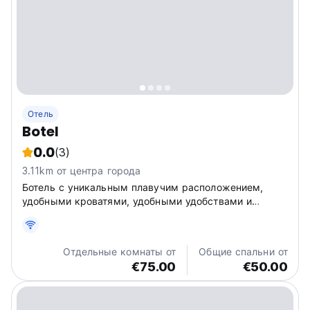
Отель
Botel
0.0
(3)
3.11km от центра города
Ботель с уникальным плавучим расположением,
удобными кроватями, удобными удобствами и
дружеской атмосферой является идеальным
местом, чтобы оставить незабываемые
воспоминания и познакомиться с городом как
Отдельные комнаты от
Общие спальни от
местный житель.
€75.00
€50.00