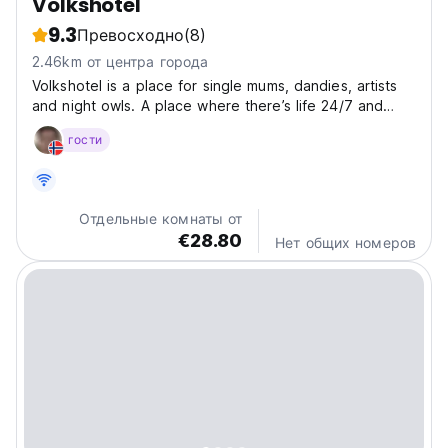
Volkshotel
9.3
Превосходно
(8)
2.46km от центра города
Volkshotel is a place for single mums, dandies, artists
and night owls. A place where there’s life 24/7 and
creativity flows. In Volkshotel, locals and travellers
гости
gather to eat, drink, work, sleep and play. With
Werkplaats (café & co-working spaces), Doka...
Отдельные комнаты от
€28.80
Нет общих номеров