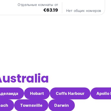
ое здание со стойкой регистрации. Отель Kimberley
Отдельные комнаты от
собой оазис среди сурового ландшафта глубинки.
€63.19
Нет общих номеров
ustralia
Аделаида
Hobart
Coffs Harbour
Apollo
each
Townsville
Darwin