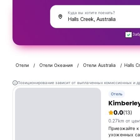
Куда вы хотите поехать?
Заб
Oтели
Oтели Океания
Oтели Australia
Halls C
Позиционирование зависит от выплаченных комиссионных и д
Отель
Kimberley
0.0
(13)
0.27km от цен
Приезжайте к
ухоженных са