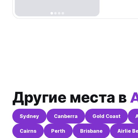
соединяют жил
представляет 
Другие места в
A
Sydney
Canberra
Gold Coast
Cairns
Perth
Brisbane
Airlie B