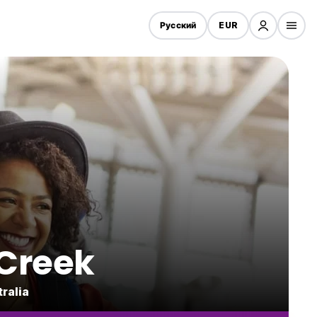
Русский
EUR
 Creek
ralia