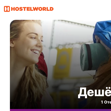
Дешёв
1 Oт