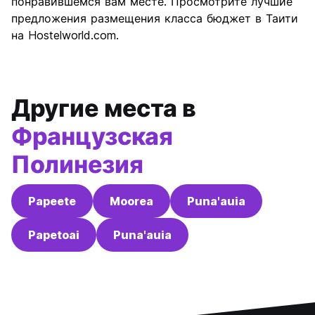
понравившемся вам месте. Просмотрите лучшие
Соотношение цены и
5.7
предложения размещения класса бюджет в Таити
качества
на Hostelworld.com.
Другие места в
Французская
Полинезия
Papeete
Moorea
Puna'auia
Papetoai
Puna'auia