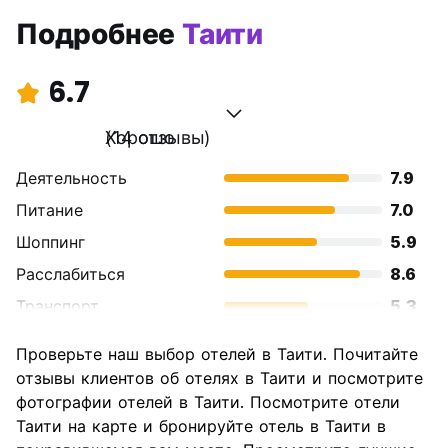
Подробнее
Таити
6.7
Хорошо
(14 отзывы)
Деятельность
7.9
Питание
7.0
Шоппинг
5.9
Расслабиться
8.6
Транспорт
5.3
Осмотр
7.1
Проверьте наш выбор отелей в Таити. Почитайте
достопримечательностей
отзывы клиентов об отелях в Таити и посмотрите
Культура
7.7
фотографии отелей в Таити. Посмотрите отели
Ночная жизнь
Таити на карте и бронируйте отель в Таити в
5.1