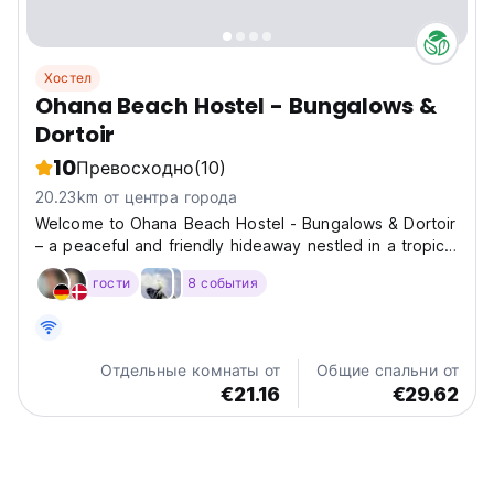
Хостел
Ohana Beach Hostel - Bungalows &
Dortoir
10
Превосходно
(10)
20.23km от центра города
Welcome to Ohana Beach Hostel - Bungalows & Dortoir
– a peaceful and friendly hideaway nestled in a tropical
garden, right across from a beautiful family beach.
гости
8 события
Whether you're here to surf gentle waves, ride a
boogie board, or just relax with the sound of...
Отдельные комнаты от
Общие спальни от
€21.16
€29.62