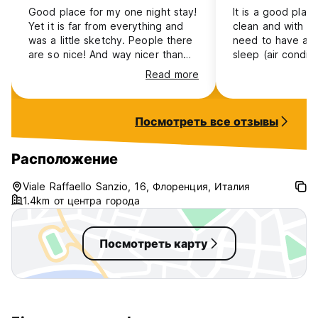
Good place for my one night stay!
It is a good plac
Yet it is far from everything and
clean and with e
was a little sketchy. People there
need to have a p
are so nice! And way nicer than
sleep (air conditi
the reviews admit, but those
and bathroom ins
Read more
reviews made me anxious of bed
energy for the ne
bugs. Also because our room had
is very friendly, 
random streak of brownish colors
breakfast include
Посмотреть все отзывы
that wasn’t very clean so I was
have the opportun
suspicious but no bed bugs and
because I left ve
pretty cute. Breakfast is included
sightseeing, I thi
Расположение
which is always nice (just note
worth it, if you li
some food is stale) but great for a
perfect since it 
Viale Raffaello Sanzio, 16, Флоренция, Италия
cheap place to stay! Also not a
walk from the ce
1.4km от центра города
“youth hostel”! Just hotel
tourist area.
Посмотреть карту