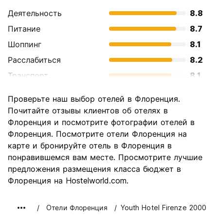
Деятельность
8.8
Питание
8.7
Шоппинг
8.1
Расслабиться
8.2
Транспорт
8.1
Осмотр
9.3
Проверьте наш выбор отелей в Флоренция.
достопримечательностей
Почитайте отзывы клиентов об отелях в
Культура
9.6
Флоренция и посмотрите фотографии отелей в
Ночная жизнь
Флоренция. Посмотрите отели Флоренция на
7.4
карте и бронируйте отель в Флоренция в
Соотношение цены и
7.7
понравившемся вам месте. Просмотрите лучшие
качества
предложения размещения класса бюджет в
Флоренция на Hostelworld.com.
Oтели Флоренция
Youth Hotel Firenze 2000