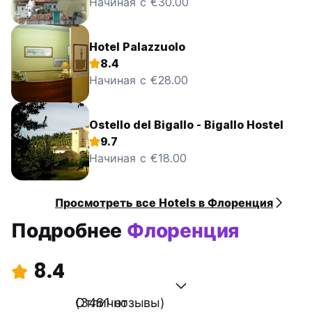
Начиная с €30.00
Hotel Palazzuolo
8.4
Начиная с €28.00
Ostello del Bigallo - Bigallo Hostel
9.7
Начиная с €18.00
Просмотреть все Hotels в Флоренция
Подробнее
Флоренция
8.4
Отлично
(3481 отзывы)