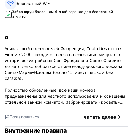
Бесплатный WiFi
Забронируй более чем 6 дней заранее для бесплатной
отмены.
о
Уникальный среди отелей Флоренции, Youth Residence
Firenze 2000 находится всего в нескольких минутах от
исторических районов Сан-Фредиано и Санто-Спирито,
до него легко добраться от железнодорожного вокзала
Санта-Мария-Новелла (около 15 минут пешком без
багажа).
Полностью обновленные, все наши номера
предназначены для частного использования и оснащены
отдельной ванной комнатой. Забронировать «кровать»
невозможно, у нас нет общих или общих комнат.
читать далее
Пожаловаться
Крытый бар/кафе, телевизор в номерах, открытый
внутренний дворик.
Внутренние правила
Итальянский завтрак включен: с 8:00 до 10:00.