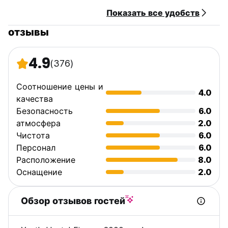
концертная площадка), нового Оперного театра, вокзала
Показать все удобств
Леопольда и 10 минут на автобусе от площади
Микеланджело.
отзывы
Мы предоставляем одеяла, махровые полотенца,
простыни, туалетно-косметические принадлежности, а
4.9
(376)
уборка номеров производится ежедневно.
Стирка = 5 евро, моющее средство включено (сушилка
Соотношение цены и
4.0
отсутствует, но имеются вешалки под открытым небом).
качества
Безопасность
6.0
Бесплатные карты города доступны на стойке
атмосфера
2.0
регистрации и много информации! (Auto-translated from
Чистота
6.0
original language)
Персонал
6.0
Расположение
8.0
Оснащение
2.0
Обзор отзывов гостей