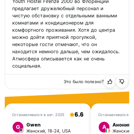
Youth Hostel Firenze 2000 во Флоренции
предлагает дружелюбный персонал и
чистую обстановку с отдельными ванными
комнатами и кондиционером для
комфортного проживания. Хотя до центра
можно дойти приятной прогулкой,
некоторые гости отмечают, что он
находится немного дальше, чем ожидалось.
Атмосфера описывается как не очень
социальная.
Это было полезно?
6.6
Останавливался в авг. 2025
Останавливался в
2025
Gwen
Аноним
G
А
Женский, 18-24, USA
Женский, 3