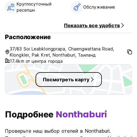
Круглосуточный
в номере — 1. (Auto-translated from original language)
Обслуживание
ресепшн
Показать все удобств
Расположение
37/83 Soi Leabklongprapa, Chaengwattana Road,
Klongkler, Pak Kret, Nonthaburi, Таиланд
17.4km от центра города
Посмотреть карту
Подробнее
Nonthaburi
Проверьте наш выбор отелей в Nonthaburi.