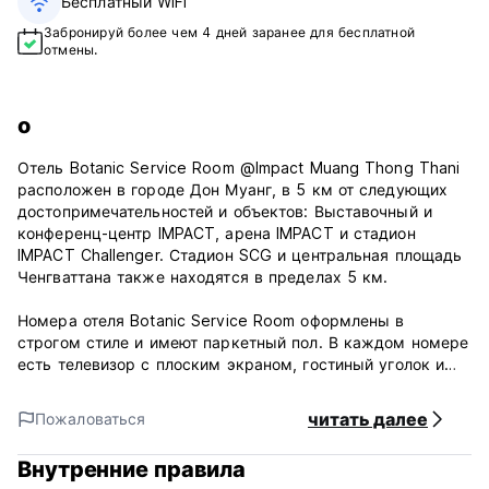
Бесплатный WiFi
Забронируй более чем 4 дней заранее для бесплатной
отмены.
о
Отель Botanic Service Room @Impact Muang Thong Thani
расположен в городе Дон Муанг, в 5 км от следующих
достопримечательностей и объектов: Выставочный и
конференц-центр IMPACT, арена IMPACT и стадион
IMPACT Challenger. Стадион SCG и центральная площадь
Ченгваттана также находятся в пределах 5 км.
Номера отеля Botanic Service Room оформлены в
строгом стиле и имеют паркетный пол. В каждом номере
есть телевизор с плоским экраном, гостиный уголок и
холодильник. В собственной ванной комнате установлен
душ. Также предоставляются бесплатный Wi-Fi в зонах
читать далее
Пожаловаться
общественного пользования и бесплатная
самостоятельная парковка.
Внутренние правила