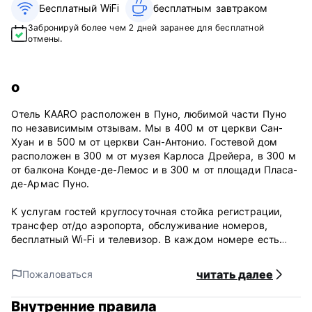
Бесплатный WiFi
бесплатным завтраком‎
Забронируй более чем 2 дней заранее для бесплатной
отмены.
о
Отель KAARO расположен в Пуно, любимой части Пуно
по независимым отзывам. Мы в 400 м от церкви Сан-
Хуан и в 500 м от церкви Сан-Антонио. Гостевой дом
расположен в 300 м от музея Карлоса Дрейера, в 300 м
от балкона Конде-де-Лемос и в 300 м от площади Пласа-
де-Армас Пуно.
К услугам гостей круглосуточная стойка регистрации,
трансфер от/до аэропорта, обслуживание номеров,
бесплатный Wi-Fi и телевизор. В каждом номере есть
собственная ванная комната.
читать далее
Пожаловаться
Политика и условия отеля KAARO Puno:
Внутренние правила
Политика отмены: за 24 часа до прибытия.