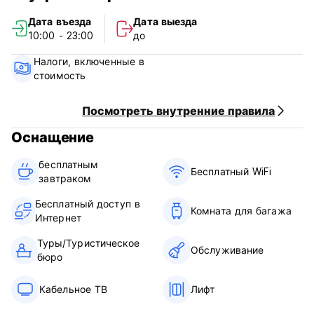
Заезд с 10.00 до 23.00.
Дата въезда
Дата выезда
Выезд до 11.00
10:00 - 23:00
до
Оплата наличными по прибытии
Налоги, включенные в
Налоги включены
стоимость
Завтрак включен
Общий:
Посмотреть внутренние правила
Прием с 05.00 до 23.00.
Оснащение
Без комендантского часа
Размещение с домашними животными не допускается.
бесплатным
Курение запрещено (Auto-translated from original
Бесплатный WiFi
завтраком‎
language)
Бесплатный доступ в
Комната для багажа
Интернет
Туры/Туристическое
Обслуживание
бюро
Кабельное ТВ
Лифт