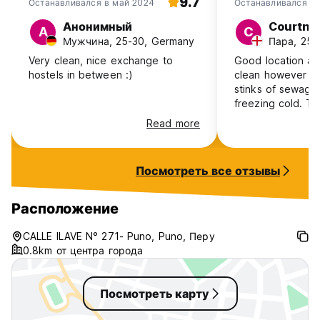
9.7
Останавливался в май 2024
Останавливался в 
Анонимный
Courtne
А
C
Мужчина, 25-30, Germany
Пара, 25-
Very clean, nice exchange to
Good location an
hostels in between :)
clean however o
stinks of sewage
freezing cold. Th
not want to give
Read more
recommendations
us checking out
Посмотреть все отзывы
Расположение
CALLE ILAVE N° 271- Puno, Puno, Перу
0.8km от центра города
Посмотреть карту