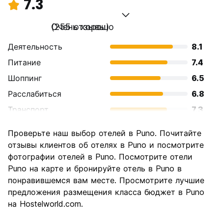
7.3
Очень хорошо
(255 отзывы)
Деятельность
8.1
Питание
7.4
Шоппинг
6.5
Расслабиться
6.8
Транспорт
7.3
Осмотр
7.8
Проверьте наш выбор отелей в Puno. Почитайте
достопримечательностей
отзывы клиентов об отелях в Puno и посмотрите
Культура
7.6
фотографии отелей в Puno. Посмотрите отели
Ночная жизнь
Puno на карте и бронируйте отель в Puno в
6.1
понравившемся вам месте. Просмотрите лучшие
Соотношение цены и
7.8
предложения размещения класса бюджет в Puno
качества
на Hostelworld.com.