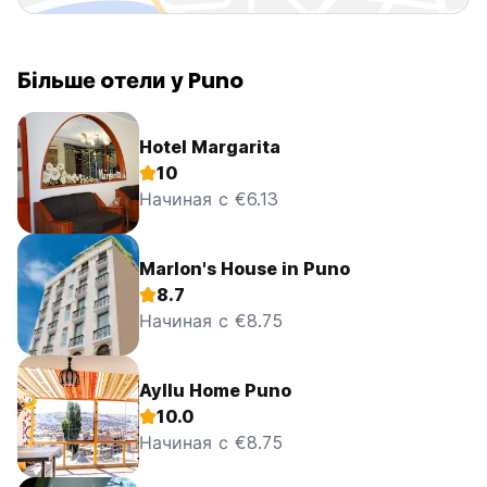
Більше oтели у Puno
Hotel Margarita
10
Начиная с €6.13
Marlon's House in Puno
8.7
Начиная с €8.75
Ayllu Home Puno
10.0
Начиная с €8.75