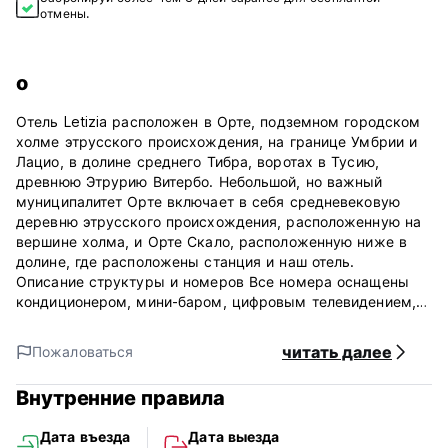
отмены.
о
Отель Letizia расположен в Орте, подземном городском
холме этрусского происхождения, на границе Умбрии и
Лацио, в долине среднего Тибра, воротах в Тусию,
древнюю Этрурию Витербо. Небольшой, но важный
муниципалитет Орте включает в себя средневековую
деревню этрусского происхождения, расположенную на
вершине холма, и Орте Скало, расположенную ниже в
долине, где расположены станция и наш отель.
Описание структуры и номеров Все номера оснащены
кондиционером, мини-баром, цифровым телевидением,
телефоном, радио и бесплатным WI-FI, хорошо
подключаемым в местах общего пользования и почти во
читать далее
Пожаловаться
всех комнатах. Все номера оснащены всеми полезными
аксессуарами: прикроватная лампа, розетка возле
Внутренние правила
кровати, письменный стол, стул, в двухместных и
двухместных номерах: стул и кресло. а затем шкаф-
Дата въезда
Дата выезда
купе, электрическая подставка для носков или