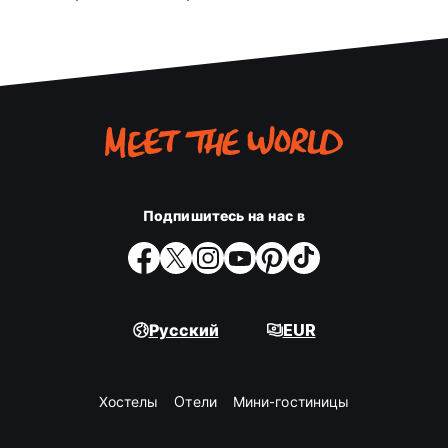
Закрытие с 00:00 до 07:00.
Допускается размещение домашних животных.
Подходит для детей.
Не курить.
(Auto-translated from original language)
Подпишитесь на нас в
Русский
EUR
Хостелы
Oтели
Мини-гостиницы