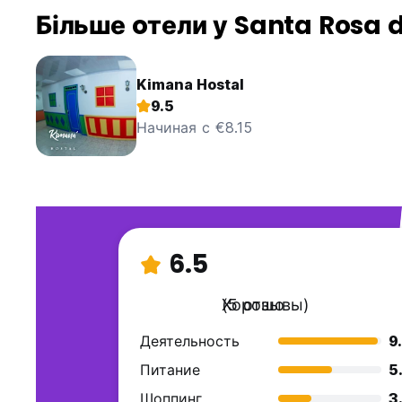
Більше oтели у Santa Rosa 
Kimana Hostal
9.5
Начиная с €8.15
6.5
Хорошо
(5 отзывы)
Деятельность
9
Питание
5
Шоппинг
3