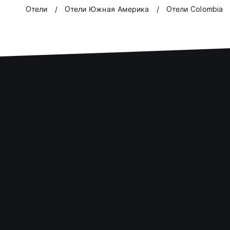
Oтели
Oтели Южная Америка
Oтели Colombia