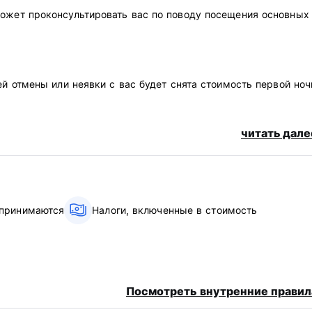
может проконсультировать вас по поводу посещения основных
ей отмены или неявки с вас будет снята стоимость первой ноч
читать дале
картой.
 принимаются
Налоги, включенные в стоимость
Auto-translated from original language)
Посмотреть внутренние правил