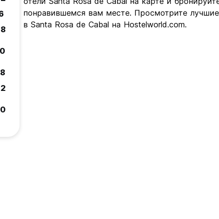
отели Santa Rosa de Cabal на карте и бронируйте
понравившемся вам месте. Просмотрите лучши
.6
в Santa Rosa de Cabal на Hostelworld.com.
.8
.0
.8
.2
.0