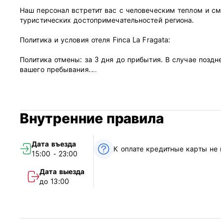
Наш персонал встретит вас с человеческим теплом и с
туристических достопримечательностей региона.
Политика и условия отеля Finca La Fragata:
Политика отмены: за 3 дня до прибытия. В случае поздн
вашего пребывания.
Заезд с 15.00 до 23.00.
Выезд до 13.00
Внутренние правила
Оплата по прибытии наличными, кредитной и дебетовой 
Налоги включены
Завтрак включен
Дата въезда
К оплате кредитные карты не
15:00 - 23:00
Общий:
Круглосуточный прием.
Дата выезда
Без комендантского часа
до 13:00
Мы принимаем домашних животных с пополнением счета. (