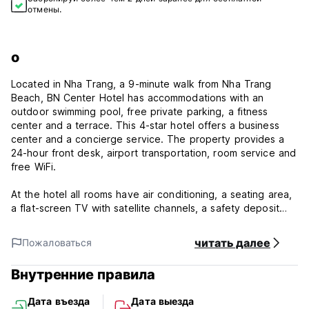
отмены.
о
Located in Nha Trang, a 9-minute walk from Nha Trang
Beach, BN Center Hotel has accommodations with an
outdoor swimming pool, free private parking, a fitness
center and a terrace. This 4-star hotel offers a business
center and a concierge service. The property provides a
24-hour front desk, airport transportation, room service and
free WiFi.
At the hotel all rooms have air conditioning, a seating area,
a flat-screen TV with satellite channels, a safety deposit
box and a private bathroom with a bidet, free toiletries and
a hairdryer. Each room is equipped with an electric tea pot,
читать далее
Пожаловаться
while some rooms also offer a balcony and others also have
city views. At BN Center Hotel the rooms have bed linen
Внутренние правила
and towels.
Дата въезда
Дата выезда
A continental breakfast is available every morning at the