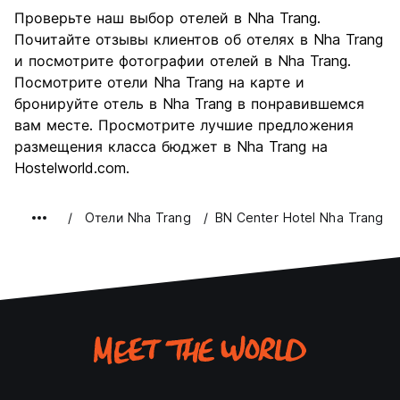
Осмотр
6.6
Проверьте наш выбор отелей в Nha Trang.
достопримечательностей
Почитайте отзывы клиентов об отелях в Nha Trang
Культура
6.1
и посмотрите фотографии отелей в Nha Trang.
Ночная жизнь
Посмотрите отели Nha Trang на карте и
8.1
бронируйте отель в Nha Trang в понравившемся
Соотношение цены и
7.3
вам месте. Просмотрите лучшие предложения
качества
размещения класса бюджет в Nha Trang на
Hostelworld.com.
Oтели Nha Trang
BN Center Hotel Nha Trang