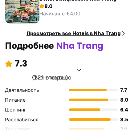
8.0
Начиная с €4.00
Просмотреть все Hotels в Nha Trang
Подробнее
Nha Trang
7.3
Очень хорошо
(221 отзывы)
Деятельность
7.7
Питание
8.0
Шоппинг
6.4
Расслабиться
8.5
Транспорт
7.2