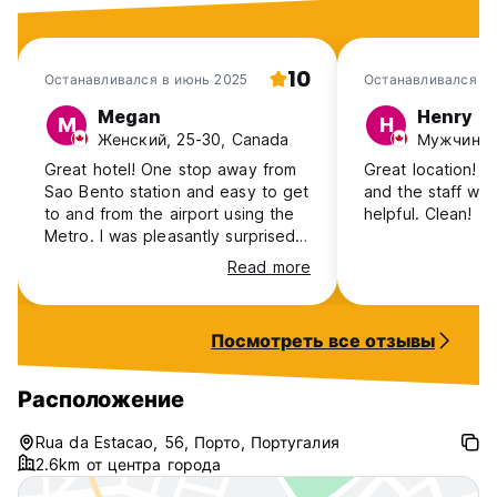
10
Останавливался в июнь 2025
Останавливался в 
Megan
Henry
M
H
Женский, 25-30, Canada
Мужчина, 
Great hotel! One stop away from
Great location! S
Sao Bento station and easy to get
and the staff was
to and from the airport using the
helpful. Clean!
Metro. I was pleasantly surprised
by the stay. The staff were great
Read more
and had great suggestions. The
room was fairly spacious and it
was clean. Much better than a
Посмотреть все отзывы
hostel and very good for the
price.
Расположение
Rua da Estacao, 56, Порто, Португалия
2.6km от центра города