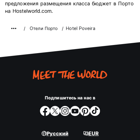
9.2
предложения размещения класса бюджет в Порто
качества
на Hostelworld.com.
Oтели Порто
Hotel Poveira
Подпишитесь на нас в
Русский
EUR