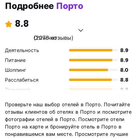
Подробнее
Порто
8.8
Отлично
(2273 отзывы)
Деятельность
8.9
Питание
8.9
Шоппинг
8.0
Расслабиться
8.8
Транспорт
8.8
Осмотр
9.1
Проверьте наш выбор отелей в Порто. Почитайте
достопримечательностей
отзывы клиентов об отелях в Порто и посмотрите
Культура
9.1
фотографии отелей в Порто. Посмотрите отели
Ночная жизнь
Порто на карте и бронируйте отель в Порто в
8.2
понравившемся вам месте. Просмотрите лучшие
Соотношение цены и