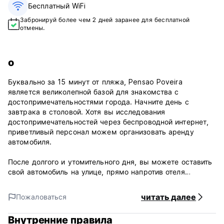
Бесплатный WiFi
Забронируй более чем 2 дней заранее для бесплатной
отмены.
о
Буквально за 15 минут от пляжа, Pensao Poveira
является великолепной базой для знакомства с
достопримечательностями города. Начните день с
завтрака в столовой. Хотя вы исследования
достопримечательностей через беспроводной интернет,
приветливый персонал можем организовать аренду
автомобиля.
После долгого и утомительного дня, вы можете оставить
свой автомобиль на улице, прямо напротив отеля
бесплатно. Посетите бар, побаловать себя ночной колпак.
Благодаря двойными стеклопакетами в окнах Pensao
читать далее
Пожаловаться
Poveira вы можете быть уверены хорошо выспаться
ночью.
Внутренние правила