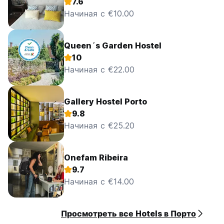
7.6
Начиная с €10.00
Queen´s Garden Hostel
10
Начиная с €22.00
Gallery Hostel Porto
9.8
Начиная с €25.20
Onefam Ribeira
9.7
Начиная с €14.00
Просмотреть все Hotels в Порто