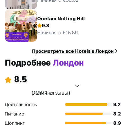
Начиная с €38.02
Onefam Notting Hill
9.8
Начиная с €18.86
Просмотреть все Hotels в Лондон
Подробнее
Лондон
8.5
Отлично
(12911 отзывы)
Деятельность
9.2
Питание
8.2
Шоппинг
8.9