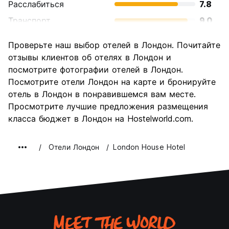
Расслабиться
7.8
Транспорт
9.0
Осмотр
9.4
Проверьте наш выбор отелей в Лондон. Почитайте
достопримечательностей
отзывы клиентов об отелях в Лондон и
Культура
9.3
посмотрите фотографии отелей в Лондон.
Ночная жизнь
Посмотрите отели Лондон на карте и бронируйте
8.4
отель в Лондон в понравившемся вам месте.
Соотношение цены и
6.6
Просмотрите лучшие предложения размещения
качества
класса бюджет в Лондон на Hostelworld.com.
Oтели Лондон
London House Hotel