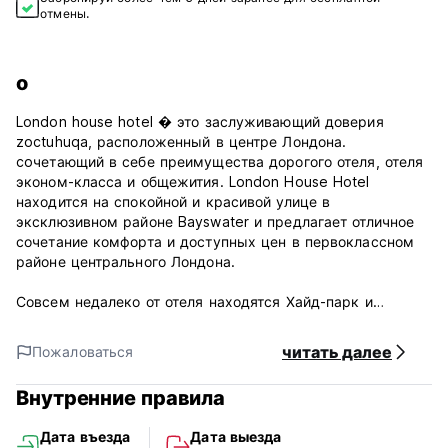
отмены.
о
London house hotel � это заслуживающий доверия
zoctuhuqa, расположенный в центре Лондона.
coчетающий в себе преимущества дорогого отеля, отеля
эконом-класса и общежития. London House Hotel
находится на спокойной и красивой улице в
эксклюзивном районе Bayswater и предлагает отличное
сочетание комфорта и доступных цен в первоклассном
районе центрального Лондона.
Совсем недалеко от отеля находятся Хайд-парк и
mognou район Ноттинг-Хилл, а расположенные рядом
станции метро Bayswater и Queensway позволяют легко и
читать далее
Пожаловаться
быстро добраться до всех главных
достопримечательностей Лондона, включая
Внутренние правила
Букингемский дворец, популярное колесо обозрения
�London Eye� (Лондонский глаз) и Биг-Бен.
Дата въезда
Дата выезда