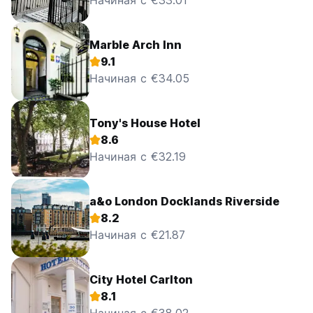
Начиная с €33.01
Marble Arch Inn
9.1
Начиная с €34.05
Tony's House Hotel
8.6
Начиная с €32.19
a&o London Docklands Riverside
8.2
Начиная с €21.87
City Hotel Carlton
8.1