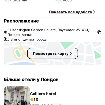
ресепшн
бюро
Показать все удобств
Расположение
81 Kensington Garden Square, Bayswater W2 4DJ,
Лондон, Англия
5.3km от центра города
Посмотреть карту
Більше oтели у Лондон
Colliers Hotel
10