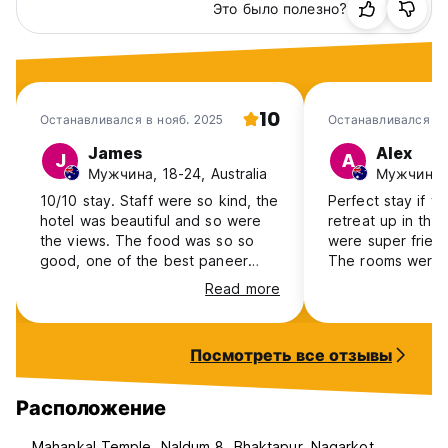
Это было полезно?
10
Останавливался в нояб. 2025
Останавливался в 
James
Alex
J
A
Мужчина, 18-24, Australia
Мужчина, 
10/10 stay. Staff were so kind, the
Perfect stay if yo
hotel was beautiful and so were
retreat up in the
the views. The food was so so
were super friend
good, one of the best paneer
The rooms were g
butter masala’s I’ve had. Super
huge. Lots of spac
Read more
clean, super spacious, great
and out. One of 
location, I highly recommend this
stays. To get the
hotel for your stay.
Kathmandu, catch
Посмотреть все отзывы
Bhaktapur. From 
stop catch a bus
then bus from th
Расположение
It’s a 15 minute w
Nagarkot bus sto
Mahankal Temple, Naldum 8, Bhaktapur, Nagarkot,