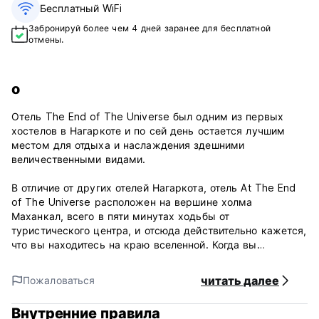
Бесплатный WiFi
Забронируй более чем 4 дней заранее для бесплатной
отмены.
о
Отель The End of The Universe был одним из первых
хостелов в Нагаркоте и по сей день остается лучшим
местом для отдыха и наслаждения здешними
величественными видами.
В отличие от других отелей Нагаркота, отель At The End
of The Universe расположен на вершине холма
Маханкал, всего в пяти минутах ходьбы от
туристического центра, и отсюда действительно кажется,
что вы находитесь на краю вселенной. Когда вы
подниметесь по ступенькам, машин не будет видно. Ни
пыль, ни громкие звуки не отвлекают вас. И из
читать далее
Пожаловаться
ресторана, и из спальни вы увидите простирающиеся
вокруг холмы и возвышающиеся вдалеке Гималаи. Нигде
Внутренние правила
больше в Нагаркоте вы не найдете такой мирной