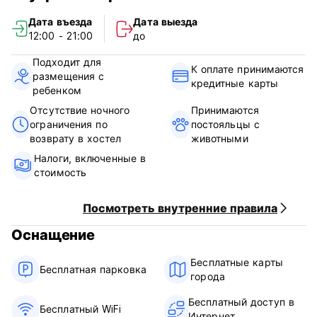
изоляции в нескольких минутах ходьбы от главной
Дата въезда
Дата выезда
улицы.
12:00 - 21:00
до
Именно это возвышенное уединение заставляет
Подходит для
путешественников возвращаться сюда уже более
К оплате принимаются
размещения с
двадцати лет. Как выразился один из гостей: «Как только
кредитные карты
ребенком
я приехал сюда, я перестал искать где-то еще».
Отсутствие ночного
Принимаются
Гости также могут воспользоваться всеми этими
ограничения по
постояльцы с
современными функциями:
возврату в хостел
животными
Налоги, включенные в
--Бесплатный Wi-Fi в общественных местах
стоимость
--Горячий душ
--Доступ в наш ресторан и бар
Посмотреть внутренние правила
--Местные, индийские и континентальные блюда
- Бесплатные одеяла с подогревом и пакеты с водой на
Оснащение
случай холодных ночей.
--Прачечные услуги
Бесплатные карты
--Утренние туры на рассвете
Бесплатная парковка
города
--Барбекю поздно вечером.
--Рестораны и магазины в шаговой доступности
Бесплатный доступ в
- Бесплатная частная парковка
Бесплатный WiFi
Интернет