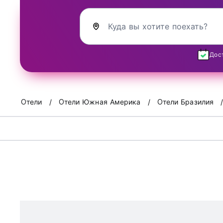
Куда вы хотите поехать?
Дос
Oтели
Oтели Южная Америка
Oтели Бразилия