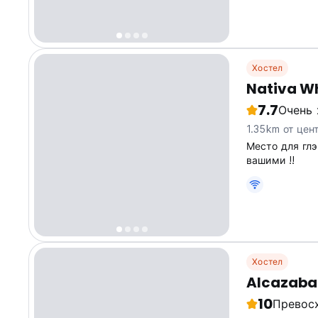
Хостел
Nativa W
7.7
Очень
1.35km от цен
Место для гл
вашими !!
Хостел
Alcazaba
10
Превос