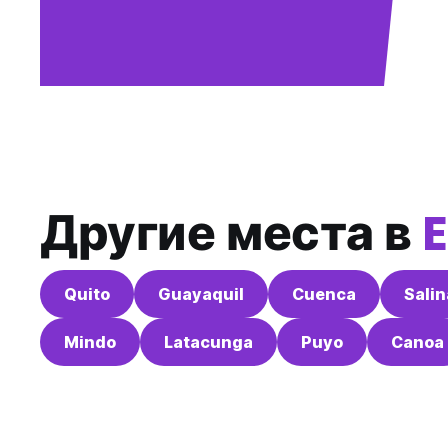
Другие места в
Quito
Guayaquil
Cuenca
Salin
Mindo
Latacunga
Puyo
Canoa