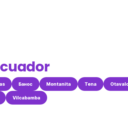
Ecuador
as
Банос
Montanita
Tena
Otaval
Vilcabamba