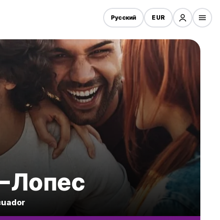
Русский
EUR
о-Лопес
cuador