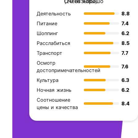
Очень хорошо
(20 отзывы)
Деятельность
8.8
Питание
7.4
Шоппинг
6.2
Расслабиться
8.5
Транспорт
7.7
Осмотр
7.6
достопримечательностей
Культура
6.3
Ночная жизнь
6.2
Соотношение
8.4
цены и качества