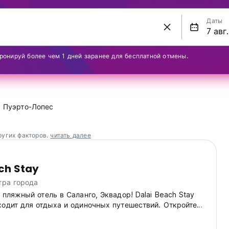
Даты
ронируй более чем 1 дней заранее для бесплатной отмены.
Пуэрто-Лопес
ругих факторов.
читать далее
ch Stay
тра города
 пляжный отель в Саланго, Эквадор! Dalai Beach Stay
ходит для отдыха и одиночных путешествий. Откройте
на эквадорском побережье! (Auto-translated from original