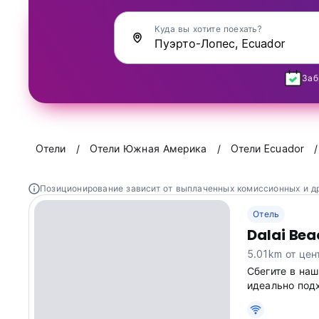
Куда вы хотите поехать?
Заб
Oтели
Oтели Южная Америка
Oтели Ecuador
Позиционирование зависит от выплаченных комиссионных и д
Отель
Dalai Bea
5.01km от цен
Сбегите в наш
идеально под
для себя рай 
language)