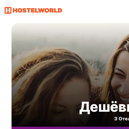
Дешёвы
3 Oте