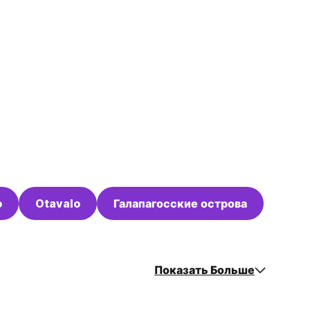
o
Otavalo
Галапагосские острова
Показать Больше