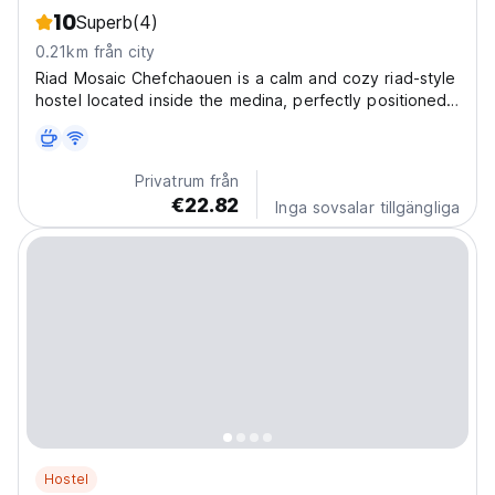
10
Superb
(4)
0.21km från city
Riad Mosaic Chefchaouen is a calm and cozy riad-style
hostel located inside the medina, perfectly positioned
between Outa El Hammam Square and Ras El Maa.
Whether you’re exploring the blue streets or heading
out for nature adventures, everything is just a...
Privatrum från
€22.82
Inga sovsalar tillgängliga
Hostel