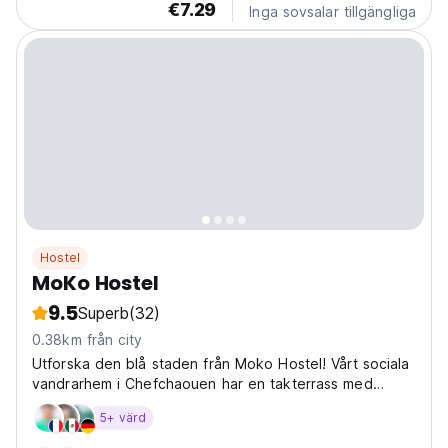
€7.29
Inga sovsalar tillgängliga
Hostel
MoKo Hostel
9.5
Superb
(32)
0.38km från city
Utforska den blå staden från Moko Hostel! Vårt sociala
vandrarhem i Chefchaouen har en takterrass med
panoramautsikt. Perfekt för att fördjupa dig i
5+ värd
marockansk kultur. (Auto-translated from original
language)