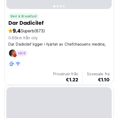
Bed & Breakfast
Dar Dadicilef
9.4
Superb
(873)
0.65km från city
Dar Dadicilef ligger i hjärtat av Chefchaouens medina,
värd
Privatrum från
Sovesale fra
€1.22
€1.10