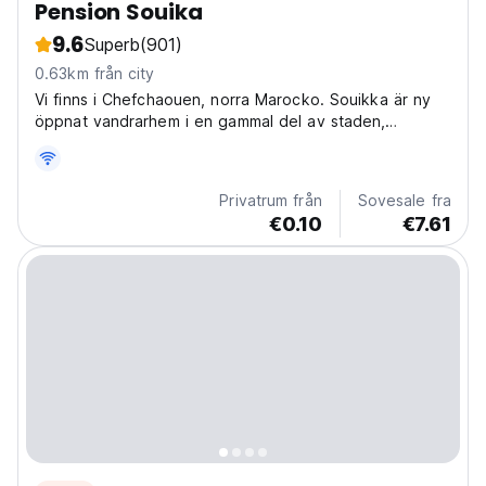
Pension Souika
9.6
Superb
(901)
0.63km från city
Vi finns i Chefchaouen, norra Marocko. Souikka är ny
öppnat vandrarhem i en gammal del av staden,
medinan.
Privatrum från
Sovesale fra
€0.10
€7.61