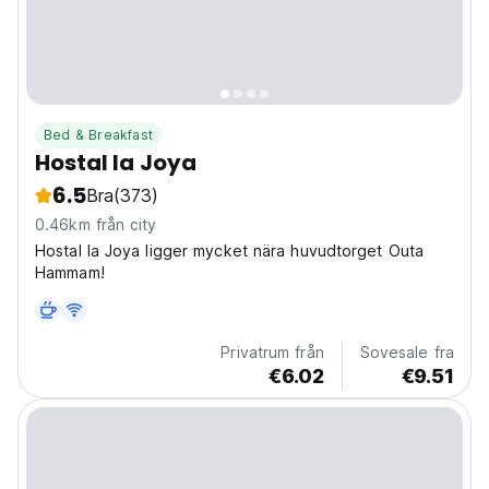
Bed & Breakfast
Hostal la Joya
6.5
Bra
(373)
0.46km från city
Hostal la Joya ligger mycket nära huvudtorget Outa
Hammam!
Privatrum från
Sovesale fra
€6.02
€9.51