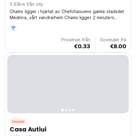
0.63km från city
Chams ligger i hjärtat av Chefchaouens gamla stadsdel
Mednna, vårt vandrarhem Chams ligger 2 minuters
promenad från huvudentrén till den gamla staden Bab
el Ain.
Privatrum från
Sovesale fra
€0.33
€8.00
Hostel
Casa Autiui