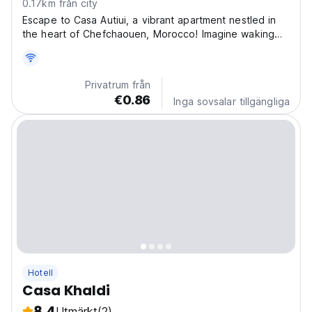
0.17km från city
Escape to Casa Autiui, a vibrant apartment nestled in
the heart of Chefchaouen, Morocco! Imagine waking
up in this cozy retreat, ready to explore the iconic
blue-washed streets just steps from your door. Casa
Autiui offers a stylish and comfortable haven...
Privatrum från
€0.86
Inga sovsalar tillgängliga
Hotell
Casa Khaldi
8.4
Utmärkt
(2)