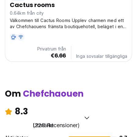
Cactus rooms
0.64km från city
Välkommen till Cactus Rooms Upplev charmen med ett
av Chefchaouens främsta boutiquehotell, beläget i en
av stadens äldsta och mest autentiska riads. Cactus
Rooms är vackert inrett med en harmonisk blandning av
samtida lokal konst och traditionell Al-Andalus-
Privatrum från
arkitektur...
€6.66
Inga sovsalar tillgängliga
Om
Chefchaouen
8.3
Utmärkt
(228 Recensioner)