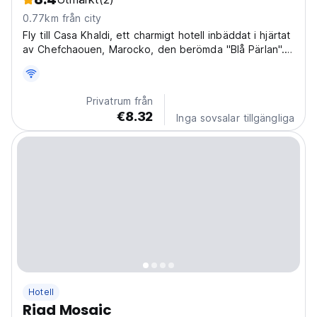
0.77km från city
Fly till Casa Khaldi, ett charmigt hotell inbäddat i hjärtat
av Chefchaouen, Marocko, den berömda "Blå Pärlan".
Föreställ dig att vakna upp i en mysig oas, redo att
utforska de livliga, slingrande gatorna bara några steg
från din dörr. Casa Khaldi erbjuder...
Privatrum från
€8.32
Inga sovsalar tillgängliga
Hotell
Riad Mosaic