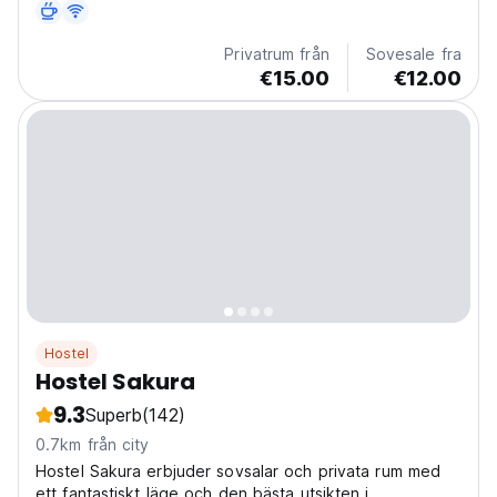
Privatrum från
Sovesale fra
€15.00
€12.00
Hostel
Hostel Sakura
9.3
Superb
(142)
0.7km från city
Hostel Sakura erbjuder sovsalar och privata rum med
ett fantastiskt läge och den bästa utsikten i