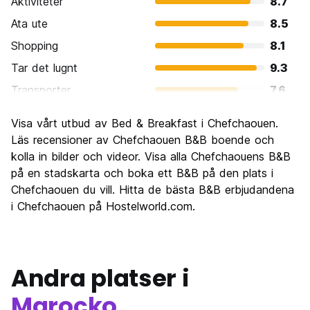
Aktiviteter
8.7
Ata ute
8.5
Shopping
8.1
Tar det lugnt
9.3
Transporter
7.6
Sightseeing
8.7
Visa vårt utbud av Bed & Breakfast i Chefchaouen.
Kultur
8.7
Läs recensioner av Chefchaouen B&B boende och
Festa
kolla in bilder och videor. Visa alla Chefchaouens B&B
5.8
på en stadskarta och boka ett B&B på den plats i
Värde för pengarna
9.2
Chefchaouen du vill. Hitta de bästa B&B erbjudandena
i Chefchaouen på Hostelworld.com.
Andra platser i
Marocko