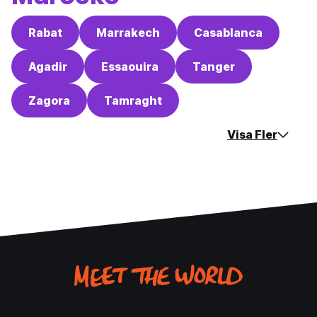
Rabat
Marrakech
Casablanca
Agadir
Essaouira
Tanger
Zagora
Tamraght
Visa Fler