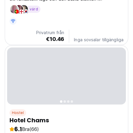
Chefchaouen.
värd
Privatrum från
€10.46
Inga sovsalar tillgängliga
Hostel
Hotel Chams
6.1
Bra
(66)