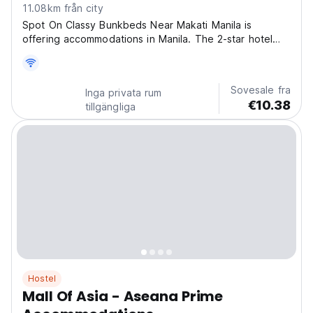
11.08km från city
Spot On Classy Bunkbeds Near Makati Manila is
offering accommodations in Manila. The 2-star hotel
has air-conditioned rooms with a shared bathroom and
free WiFi. The property is non-smoking throughout and
is located 1.1 miles from Bonifacio High Street. At...
Sovesale fra
Inga privata rum
€10.38
tillgängliga
Hostel
Mall Of Asia - Aseana Prime