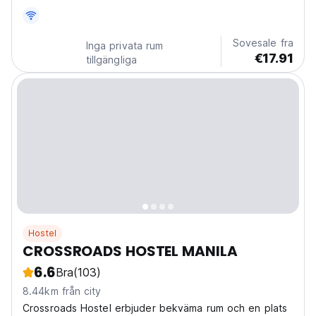
comforts and amenities, the property's rooms have...
Sovesale fra
Inga privata rum
€17.91
tillgängliga
Hostel
CROSSROADS HOSTEL MANILA
6.6
Bra
(103)
8.44km från city
Crossroads Hostel erbjuder bekväma rum och en plats