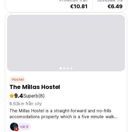
€10.81
€6.49
Hostel
The Millas Hostel
9.4
Superb
(8)
8.63km från city
The Millas Hostel is a straight-forward and no-frills
accomodations property which is a five minute walk
away from Araneta City, a major entertainment and
värd
transport hub in Metro Manila. Equipped with modern