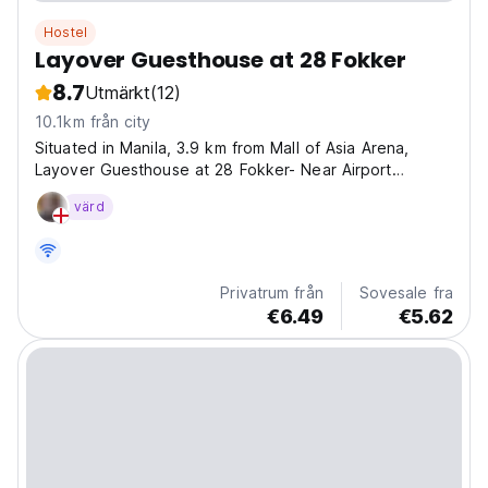
Hostel
Layover Guesthouse at 28 Fokker
8.7
Utmärkt
(12)
10.1km från city
Situated in Manila, 3.9 km from Mall of Asia Arena,
Layover Guesthouse at 28 Fokker- Near Airport
features accommodation with a terrace, free private
värd
parking and a bar. The property is around 4.1 km from
SMX Convention Center, 4.4 km from SM Mall of Asia...
Privatrum från
Sovesale fra
€6.49
€5.62