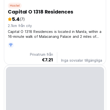
Hostel
Capital O 1318 Residences
5.4
(7)
2.1km från city
Capital O 1318 Residences is located in Manila, within a
16-minute walk of Malacanang Palace and 2 miles of
Rizal Park. This 2-star hotel offers a 24-hour front desk
and free WiFi. Fort Santiago is 2.9 miles from the hotel
and World Trade Center Metro Manila...
Privatrum från
€7.21
Inga sovsalar tillgängliga