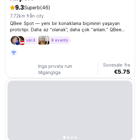
9.3
Superb
(46)
7.72km från city
QBee Spot — yeni bir konaklama biçiminin yaşayan
prototipi. Daha az “olanak”, daha çok “anlam.” QBee
Manila bir otel değildir. Ve kesinlikle çatı partileri ve
värd
8 events
havuz kuralları olan bir parti hosteli de değil. İkisinin
arasında bir yer — mütevazı bir üçüncü...
Sovesale fra
Inga privata rum
€5.75
tillgängliga