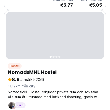
€5.77
€5.05
Hostel
NomadsMNL Hostel
8.5
Utmärkt
(206)
11.12km från city
NomadsMNL Hostel erbjuder privata rum och sovsalar.
Alla rum är utrustade med luftkonditionering, gratis wi-fi,
egna privata badrum (med varm och kall dusch) och
värd
skåp.