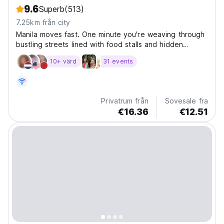
9.6
Superb
(513)
7.25km från city
Manila moves fast. One minute you're weaving through
bustling streets lined with food stalls and hidden
cocktail bars, the next you're watching the city lights
10+ värd
31 events
from a rooftop with a drink in hand and a whole new
crew beside you. From late-night eats to some...
Privatrum från
Sovesale fra
€16.36
€12.51