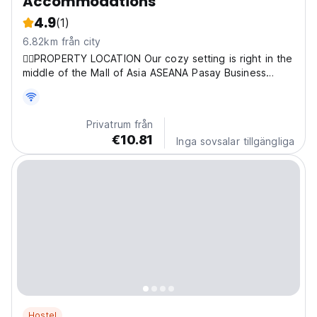
Accommodations
4.9
(1)
6.82km från city
💁‍♂️PROPERTY LOCATION Our cozy setting is right in the
middle of the Mall of Asia ASEANA Pasay Business
District. On the ground floor of our apartment is a
convenient commercial mall that houses: 🍜Best
Restaurants and Coffee Shops 🛒24hrs Convenience
Privatrum från
Store 💳ATM...
€10.81
Inga sovsalar tillgängliga
Hostel