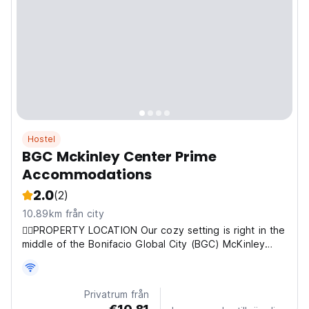
Hostel
BGC Mckinley Center Prime
Accommodations
2.0
(2)
10.89km från city
💁‍♂️PROPERTY LOCATION Our cozy setting is right in the
middle of the Bonifacio Global City (BGC) McKinley
Business District. On the ground floor of our apartment
is a convenient commercial mall that houses: 🍜Best
Restaurants and Coffee Shops 🛒24hrs Convenience...
Privatrum från