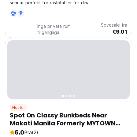
som är perfekt för rastplatser för dina
sightseeingplaner. Crossroads ligger bara 2 till 5
minuters promenad från knutpunkter för kollektivtrafik
Sovesale fra
Inga privata rum
€9.01
tillgängliga
Hostel
Spot On Classy Bunkbeds Near
Makati Manila Formerly MYTOWN
Madrid
6.0
Bra
(2)