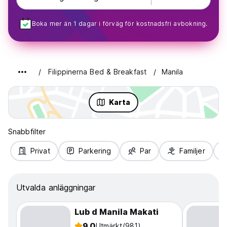
Boka mer än 1 dagar i förväg för kostnadsfri avbokning.
Filippinerna Bed & Breakfast
Manila
Karta
Snabbfilter
Privat
Parkering
Par
Familjer
Utvalda anläggningar
Lub d Manila Makati
9.0
Utmärkt
(981)