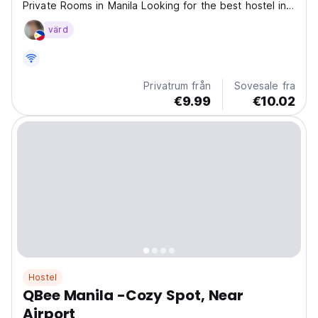
Private Rooms in Manila Looking for the best hostel in
Manila, Philippines? BuenaSentro Hostel offers stylish
värd
yet affordable accommodation in Manila, perfect for
backpackers, digital nomads, and budget-conscious...
Privatrum från
Sovesale fra
€9.99
€10.02
Hostel
QBee Manila -Cozy Spot, Near
Airport