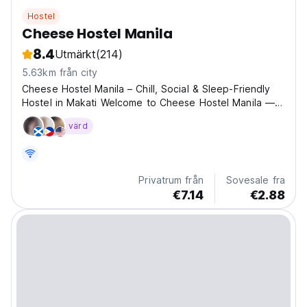
Hostel
Cheese Hostel Manila
8.4
Utmärkt
(214)
5.63km från city
Cheese Hostel Manila – Chill, Social & Sleep-Friendly
Hostel in Makati Welcome to Cheese Hostel Manila — a
relaxed backpacker hostel in the heart of Makati City,
värd
perfect for travelers looking for comfort, community,
and a great location while exploring Manila....
Privatrum från
Sovesale fra
€7.14
€2.88