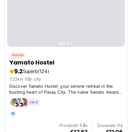
Hostel
Yamato Hostel
9.2
Superb
(124)
7.22km från city
Discover Yamato Hostel, your serene retreat in the
bustling heart of Pasay City. The name Yamato means
'great harmony' in Japanese, perfectly capturing the
värd
tranquil and cozy experience we offer, just minutes
from the city's main attractions. Ideally located,...
Privatrum från
Sovesale fra
€12.62
€11.06