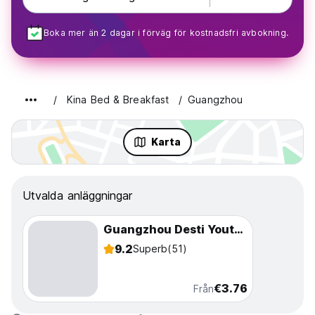
Boka mer än 2 dagar i förväg för kostnadsfri avbokning.
Kina Bed & Breakfast
Guangzhou
Karta
Utvalda anläggningar
Guangzhou Desti Youth Hostel
9.2
Superb
(51)
€3.76
Från