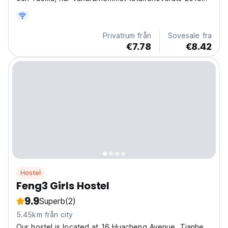
och har gratis SUPER WIFI, rymliga hängplatser, pool,
fotboll och bordtennis.
Privatrum från
Sovesale fra
€7.78
€8.42
Hostel
Feng3 Girls Hostel
9.9
Superb
(2)
5.45km från city
Our hostel is located at 16 Huacheng Avenue, Tianhe