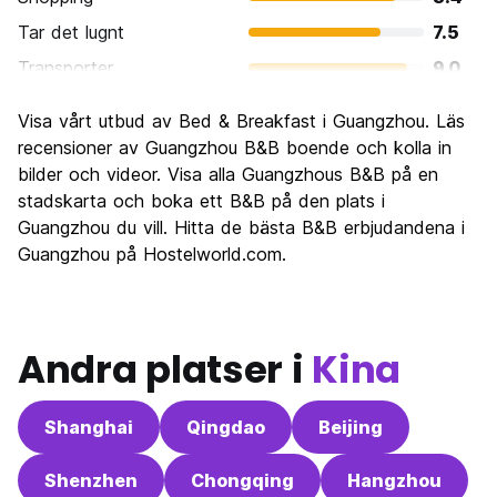
Tar det lugnt
7.5
Transporter
9.0
Sightseeing
7.3
Visa vårt utbud av Bed & Breakfast i Guangzhou. Läs
Kultur
7.8
recensioner av Guangzhou B&B boende och kolla in
Festa
bilder och videor. Visa alla Guangzhous B&B på en
7.3
stadskarta och boka ett B&B på den plats i
Värde för pengarna
8.0
Guangzhou du vill. Hitta de bästa B&B erbjudandena i
Guangzhou på Hostelworld.com.
Andra platser i
Kina
Shanghai
Qingdao
Beijing
Shenzhen
Chongqing
Hangzhou