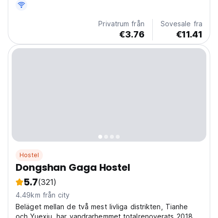
Privatrum från
Sovesale fra
€3.76
€11.41
Hostel
Dongshan Gaga Hostel
5.7
(321)
4.49km från city
Beläget mellan de två mest livliga distrikten, Tianhe
och Yuexiu, har vandrarhemmet totalrenoverats 2018