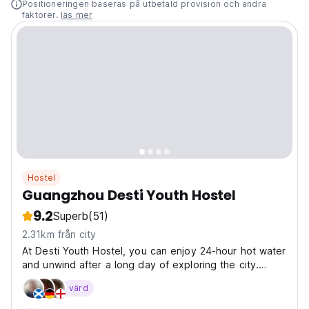
Positioneringen baseras på utbetald provision och andra
faktorer.
läs mer
Hostel
Guangzhou Desti Youth Hostel
9.2
Superb
(51)
2.31km från city
At Desti Youth Hostel, you can enjoy 24-hour hot water
and unwind after a long day of exploring the city.
Head to our second-floor bar for a refreshing craft
värd
beer and connect with fellow travelers, or sip a coffee
while recalling your favorite citywalk moments....