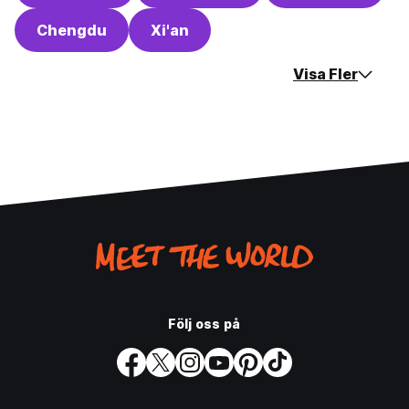
Chengdu
Xi'an
Visa Fler
Följ oss på