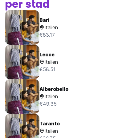
per stad
Bari
Italien
€83.17
Lecce
Italien
€58.51
Alberobello
Italien
€49.35
Taranto
Italien