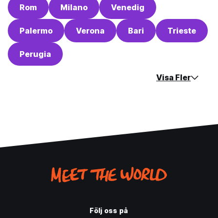
Rom
Milano
Venedig
Palermo
Verona
Bari
Trieste
Perugia
Visa Fler
Följ oss på