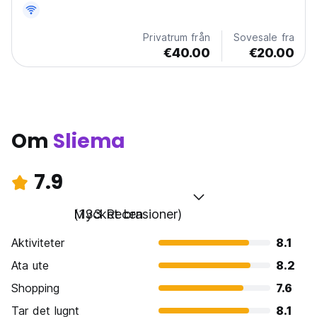
Privatrum från
Sovesale fra
€40.00
€20.00
Om
Sliema
7.9
Mycket bra
(133 Recensioner)
Aktiviteter
8.1
Ata ute
8.2
Shopping
7.6
Tar det lugnt
8.1