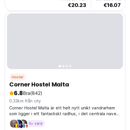
€20.23
€16.07
Hostel
Corner Hostel Malta
6.8
Bra
(842)
0.33km från city
Corner Hostel Malta är ett helt nytt unikt vandrarhem
som ligger i ett fantastiskt radhus, i det centrala navet
på ön, Sliema
5+ värd