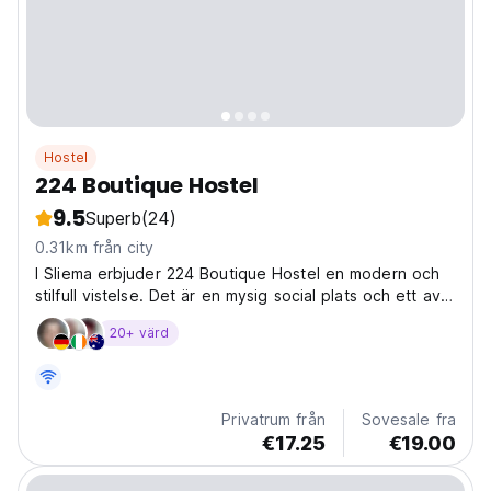
Hostel
224 Boutique Hostel
9.5
Superb
(24)
0.31km från city
I Sliema erbjuder 224 Boutique Hostel en modern och
stilfull vistelse. Det är en mysig social plats och ett av
de bästa vandrarhemmen på Malta för att utforska
20+ värd
Sliemas pulserande stadsliv. (Auto-translated from
original language)
Privatrum från
Sovesale fra
€17.25
€19.00