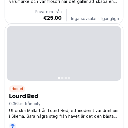
varumärke och vår filosofi när det gäller att skapa en
speciell plats, full av liv och atmosfär, men den här
Privatrum från
gången, med de extra bekvämligheterna av privata
€25.00
rum.
Inga sovsalar tillgängliga
Hostel
Lourd Bed
0.36km från city
Utforska Malta från Lourd Bed, ett modernt vandrarhem
i Sliema. Bara några steg från havet är det den bästa
platsen för äventyr på ön och för att träffa andra
ensamresenärer. (Auto-translated from original