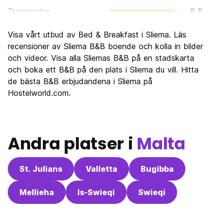
Transporter
8.5
Sightseeing
7.4
Visa vårt utbud av Bed & Breakfast i Sliema. Läs
Kultur
7.2
recensioner av Sliema B&B boende och kolla in bilder
Festa
och videor. Visa alla Sliemas B&B på en stadskarta
7.7
och boka ett B&B på den plats i Sliema du vill. Hitta
Värde för pengarna
8.1
de bästa B&B erbjudandena i Sliema på
Hostelworld.com.
Andra platser i
Malta
St. Julians
Valletta
Bugibba
Mellieha
Is-Swieqi
Swieqi