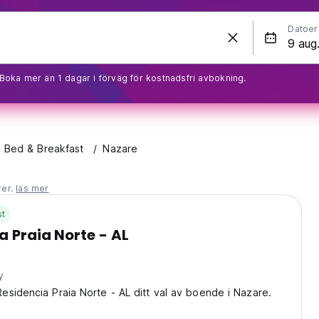
Datoer
Boka mer än 1 dagar i förväg för kostnadsfri avbokning.
l Bed & Breakfast
Nazare
rer.
läs mer
st
a Praia Norte - AL
y
sidencia Praia Norte - AL ditt val av boende i Nazare.