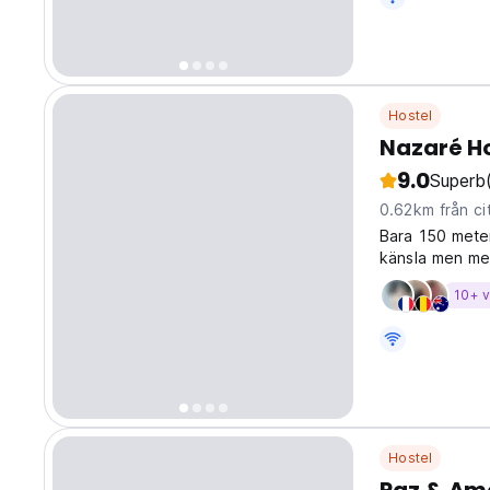
Hostel
Nazaré H
9.0
Superb
0.62km från ci
Bara 150 mete
känsla men med
10+ 
Hostel