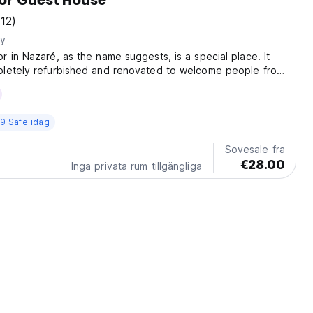
or Guest House
(12)
ty
 in Nazaré, as the name suggests, is a special place. It
letely refurbished and renovated to welcome people from
orld, provide a unique experience. The atmosphere is
sant, welcoming, bright and with...
9 Safe idag
Sovesale fra
€28.00
Inga privata rum tillgängliga