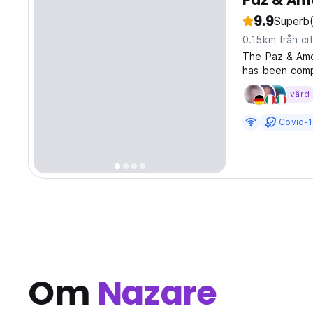
Paz & Am
9.9
Superb
0.15km från ci
The Paz & Amor
has been comp
all over the w
värd
beautiful, plea
Covid-1
Om
Nazare