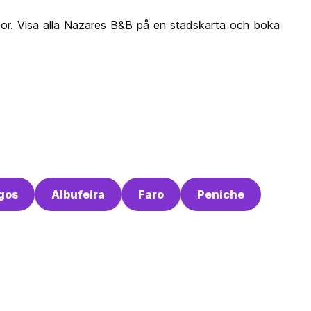
eor. Visa alla Nazares B&B på en stadskarta och boka
gos
Albufeira
Faro
Peniche