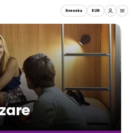
Svenska
EUR
azare