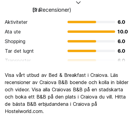
Bra
(1 Recensioner)
Aktiviteter
6.0
Ata ute
10.0
Shopping
6.0
Tar det lugnt
6.0
Transporter
6.0
Sightseeing
6.0
Visa vårt utbud av Bed & Breakfast i Craiova. Läs
Kultur
6.0
recensioner av Craiova B&B boende och kolla in bilder
Festa
och videor. Visa alla Craiovas B&B på en stadskarta
6.0
och boka ett B&B på den plats i Craiova du vill. Hitta
Värde för pengarna
6.0
de bästa B&B erbjudandena i Craiova på
Hostelworld.com.