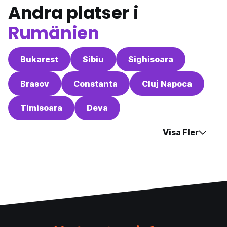
Andra platser i
Rumänien
Bukarest
Sibiu
Sighisoara
Brasov
Constanta
Cluj Napoca
Timisoara
Deva
Visa Fler