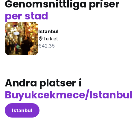
Genomsnittliga priser
per stad
Istanbul
Turkiet
€42.35
Andra platser i
Buyukcekmece/Istanbul
Istanbul