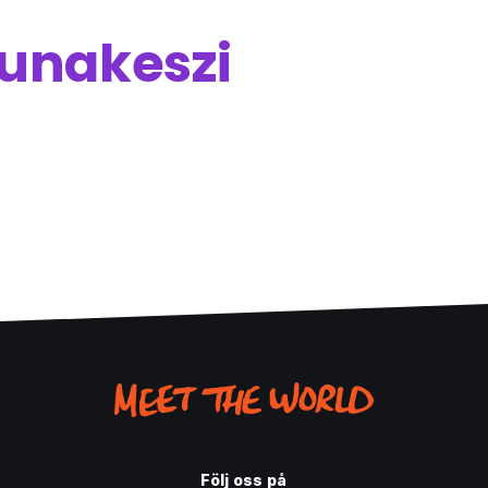
unakeszi
Följ oss på