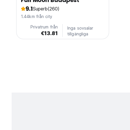
Full Moon Budapest
9.1
Superb
(260)
1.44km från city
Privatrum från
Inga sovsalar
€13.81
tillgängliga