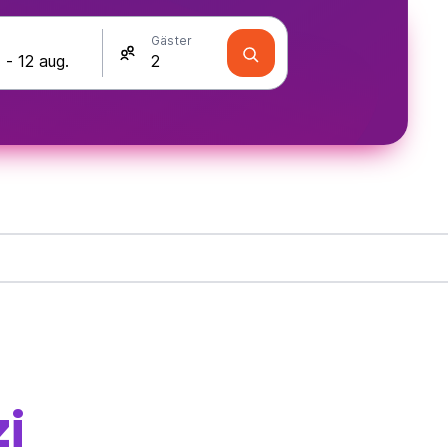
Gäster
i