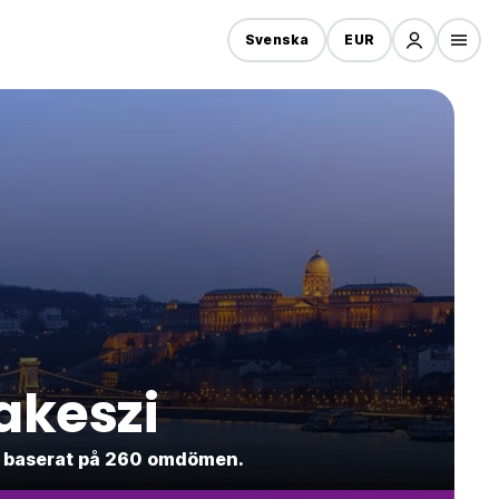
Svenska
EUR
akeszi
.3 baserat på 260 omdömen.